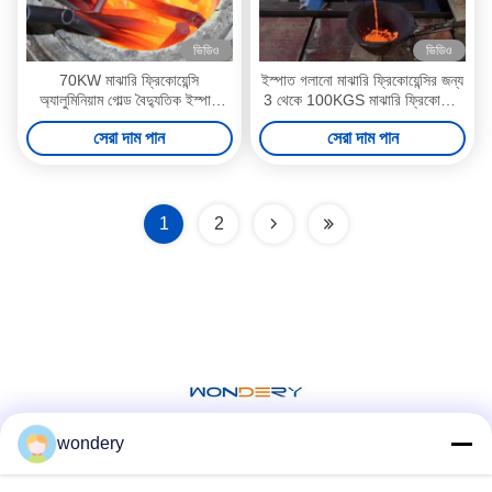
ভিডিও
ভিডিও
70KW মাঝারি ফ্রিকোয়েন্সি
ইস্পাত গলানো মাঝারি ফ্রিকোয়েন্সির জন্য
অ্যালুমিনিয়াম গোল্ড বৈদ্যুতিক ইস্পাত
3 থেকে 100KGS মাঝারি ফ্রিকোয়েন্সি
আনয়ন তামা গলানো চুল্লি
গলানোর চুল্লি
সেরা দাম পান
সেরা দাম পান
1
2
wondery
সোশ্যাল মিডিয়া