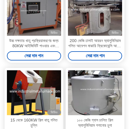
ভিডিও
ভিডিও
উচ্চ দক্ষতার ধাতু প্রক্রিয়াকরণের জন্য
200 কেজি ঢালাই আয়রন অ্যালুমিনিয়াম
80KW আইজিবিটি পাওয়ার এবং
গলিত আবেশন মাঝারি ফ্রিকোয়েন্সি আনয়ন
হাইড্রোলিক টিল্টিং সহ 100 কেজি তামার
গলিত চুল্লি
সেরা দাম পান
সেরা দাম পান
ইন্ডাকশন গলানোর চুলা
ভিডিও
15 থেকে 160KW শিল্প ধাতু গলিত
১০০ কেজি গ্যাস চালিত শিল্প
চুল্লি
অ্যালুমিনিয়াম গলানোর চুলা