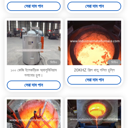
সেরা দাম পান
সেরা দাম পান
ভিডিও
ভিডিও
১০০ কেজি ইলেকট্রিক অ্যালুমিনিয়াম
20KHZ শিল্প ধাতু গলিত চুল্লি
গলানোর চুলা।
সেরা দাম পান
সেরা দাম পান