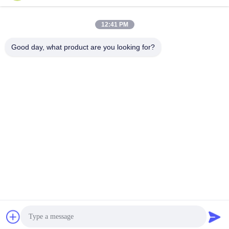
সোশ্যাল মিডিয়া
12:41 PM
Good day, what product are you looking for?
দ্রুত যোগাযোগ
টেলি
86--15305299442
ই-মেইল
industry-equipment@wondery.cn
ঠিকানা
শেনগাং মেট্রোপলিটন প্লাজা, সিনউউ জেলা, উক্সি, চীন
গোপনীয়তা নীতি
|
সাইট ম্যাপ
চীন ভালো গুণমান শিল্প ধাতু গলে চুল্লি সরবরাহকারী। কপিরাইট © 2022-2026 Wuxi
Wondery Industry Equipment Co., Ltd . সব সমস্ত অধিকার সংরক্ষিত।