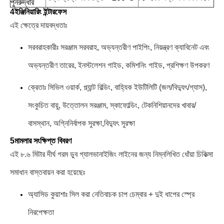
পুনরুদ্ধার
4ইঞ্জিনিয়ারিং ইন্টারফেস
এই ক্ষেত্রে দায়বদ্ধতাঃ
সরবরাহকারীঃ সরঞ্জাম সরবরাহ, অভ্যন্তরীণ পাইপিং, নিয়ন্ত্রণ ক্যাবিনেট এবং
অভ্যন্তরীণ তারের, ইনস্টলেশন গাইড, কমিশনিং গাইড, প্রশিক্ষণ উপকরণ
ক্রেতাঃ সিভিল ওয়ার্ক, প্ল্যান্ট বিল্ডিং, বাহ্যিক ইউটিলিটি (জল/বিদ্যুৎ/গ্যাস),
সংকুচিত বায়ু, উত্তোলন সরঞ্জাম, স্কাফোল্ডিং, টেকনিশিয়ানদের খাবার/
বাসস্থান, অগ্নিনির্বাপক সুরক্ষা,বিদ্যুৎ সুরক্ষা
5মামলার সংক্ষিপ্ত বিবরণ
এই ৮.৬ মিটার দীর্ঘ গরম ডুব গ্যালভানাইজিং লাইনের জন্য নিম্নলিখিত ধোঁয়া চিকিত্সা
সমাধান বাস্তবায়ন করা হয়েছেঃ
অ্যাসিড কুয়াশাঃ সিল করা নেতিবাচক চাপ চেম্বার + দুই ধাপের স্প্রে
নিরপেক্ষতা