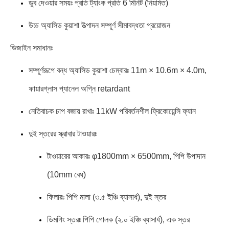
ডুব দেওয়ার সময়ঃ প্রতি ট্যাংক প্রতি 6 মিনিট (নিয়মিত)
উচ্চ অ্যাসিড কুয়াশা উত্পাদন সম্পূর্ণ সীমাবদ্ধতা প্রয়োজন
ডিজাইন সমাধানঃ
সম্পূর্ণরূপে বন্ধ অ্যাসিড কুয়াশা চেম্বারঃ 11m × 10.6m × 4.0m,
ফায়ারগ্লাস প্যানেল অগ্নি retardant
নেতিবাচক চাপ বজায় রাখাঃ 11kW পরিবর্তনশীল ফ্রিকোয়েন্সি ফ্যান
দুই স্তরের স্ক্রাবার টাওয়ারঃ
টাওয়ারের আকারঃ φ1800mm × 6500mm, পিপি উপাদান
(10mm বেধ)
ফিলারঃ পিপি মালা (৩.৫ ইঞ্চি ব্যাসার্ধ), দুই স্তর
ডিমগিং স্তরঃ পিপি গোলক (২.০ ইঞ্চি ব্যাসার্ধ), এক স্তর