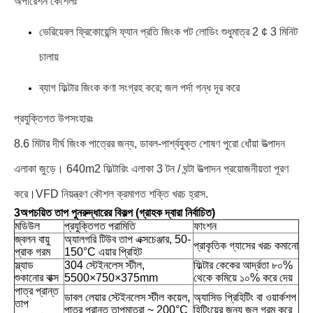
অপারেশন কৌশলঃ
ভেরিয়েবল ফ্রিকোয়েন্সি ফ্যান প্রতি জিংক পট লোডিং শুধুমাত্র 2 ¢ 3 মিনিট
চালায়
ব্যাগ ফিল্টার জিংক কণা সংগ্রহ করে; জল পর্দা গন্ধ দূর করে
প্রযুক্তিগত উপসংহারঃ
8.6 মিটার দীর্ঘ জিংক পাত্রের জন্য, ডাবল-পার্শ্বযুক্ত শোষণ পুরো ধোঁয়া উত্পাদন
এলাকা জুড়ে। 640m2 ফিল্টারিং এলাকা 3 টন / ঘন্টা উত্পাদন প্রয়োজনীয়তা পূরণ
করে।VFD নিয়ন্ত্রণ কৌশল ক্রমাগত শক্তি খরচ হ্রাস.
3অপচয়িত তাপ পুনরুদ্ধারের বিকল্প (গ্রাহক দ্বারা নির্বাচিত)
মডিউল
প্রযুক্তিগত পরামিতি
ফাংশন
জ্বলন বায়ু
অ্যালগরি টিউব তাপ এক্সচেঞ্জার, 50-
প্রাকৃতিক গ্যাসের খরচ কমানো
প্রাক গরম
150°C এয়ার প্রিহিট
স্ল্যাড
304 স্টেইনলেস স্টীল,
ফিল্টার কেকের আর্দ্রতা ৮০%
শুকানোর বাক্স
5500×750×375mm
থেকে কমিয়ে ১০% করে দেয়
পাত্র প্রান্ত
ডাবল লেয়ার স্টেইনলেস স্টীল কয়েল,
অ্যাসিড প্রিহিটিং বা ওয়ার্কশপ
তাপ
পাত্র প্রান্ত তাপমাত্রা ~ 200°C
হিটিংয়ের জন্য জল গরম করে