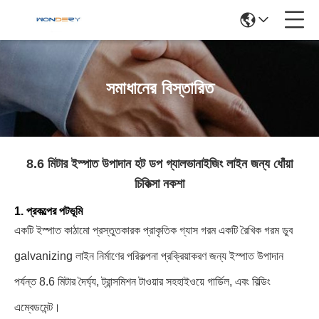
সমাধানের বিস্তারিত
8.6 মিটার ইস্পাত উপাদান হট ডপ গ্যালভানাইজিং লাইন জন্য ধোঁয়া
চিকিত্সা নকশা
1. প্রকল্পের পটভূমি
একটি ইস্পাত কাঠামো প্রস্তুতকারক প্রাকৃতিক গ্যাস গরম একটি রৈখিক গরম ডুব
galvanizing লাইন নির্মাণের পরিকল্পনা প্রক্রিয়াকরণ জন্য ইস্পাত উপাদান
পর্যন্ত 8.6 মিটার দৈর্ঘ্য, ট্রান্সমিশন টাওয়ার সহহাইওয়ে গার্ডিল, এবং বিল্ডিং
এম্বেডমেন্ট।