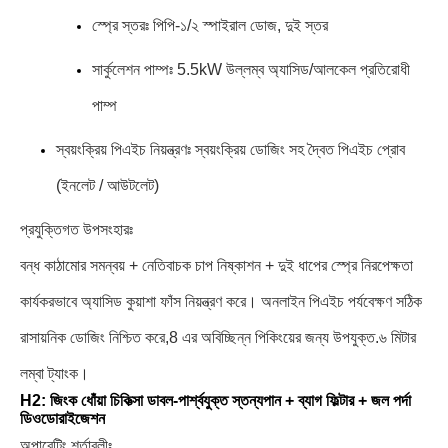
স্প্রে স্তরঃ পিপি-১/২ স্পাইরাল ডোজ, দুই স্তর
সার্কুলেশন পাম্পঃ 5.5kW উল্লম্ব অ্যাসিড/আলকেল প্রতিরোধী
পাম্প
স্বয়ংক্রিয় পিএইচ নিয়ন্ত্রণঃ স্বয়ংক্রিয় ডোজিং সহ দ্বৈত পিএইচ প্রোব
(ইনলেট / আউটলেট)
প্রযুক্তিগত উপসংহারঃ
বন্ধ কাঠামোর সমন্বয় + নেতিবাচক চাপ নিষ্কাশন + দুই ধাপের স্প্রে নিরপেক্ষতা
কার্যকরভাবে অ্যাসিড কুয়াশা ফাঁস নিয়ন্ত্রণ করে। অনলাইন পিএইচ পর্যবেক্ষণ সঠিক
রাসায়নিক ডোজিং নিশ্চিত করে,8 এর অবিচ্ছিন্ন পিকিংয়ের জন্য উপযুক্ত.৬ মিটার
লম্বা ট্যাংক।
H2: জিংক ধোঁয়া চিকিত্সা ডাবল-পার্শ্বযুক্ত স্তন্যপান + ব্যাগ ফিল্টার + জল পর্দা
ডিওডোরাইজেশন
অপারেটিং শর্তাবলীঃ