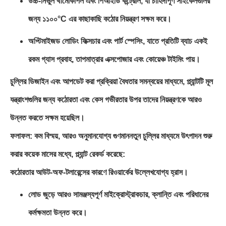
উচ্চ-নির্ভুল থার্মোকাপল এবং পিআইডি কন্ট্রোল, যা চাহিদাপূর্ণ সাইকেলগুলির
জন্য ১১০০°C এর কাছাকাছি কঠোর নিয়ন্ত্রণ সক্ষম করে।
অপ্টিমাইজড লোডিং ফিক্সচার এবং পার্ট স্পেসিং, যাতে প্রতিটি ব্যাচ একই
রকম গ্যাস প্রবাহ, তাপমাত্রার এক্সপোজার এবং কোয়েঞ্চ টাইমিং পায়।
চুল্লির ডিজাইন এবং আপডেট করা প্রক্রিয়া বৈধতার সমন্বয়ের মাধ্যমে, প্ল্যান্টটি মূল
যন্ত্রাংশগুলির জন্য কঠোরতা এবং কেস গভীরতার উপর তাদের নিয়ন্ত্রণকে আরও
উন্নত করতে সক্ষম হয়েছিল।
ফলাফল: কম বিস্ময়, আরও অনুমানযোগ্য গুণমান
নতুন চুল্লির মাধ্যমে উৎপাদন শুরু
করার কয়েক মাসের মধ্যে, প্ল্যান্ট রেকর্ড করেছে:
কঠোরতার আউট-অফ-টলারেন্সের কারণে রিওয়ার্কের উল্লেখযোগ্য হ্রাস।
লোড জুড়ে আরও সামঞ্জস্যপূর্ণ মাইক্রোস্ট্রাকচার, ক্লান্তি এবং পরিধানের
কর্মক্ষমতা উন্নত করে।