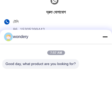
দ্রুত যোগাযোগ
টেলি
86--15305299442
wondery
ই-মেইল
industry-equipment@wondery.cn
7:57 AM
ঠিকানা
শেনগাং মেট্রোপলিটন প্লাজা, সিনউউ জেলা, উক্সি, চীন
Good day, what product are you looking for?
গোপনীয়তা নীতি
|
সাইট ম্যাপ
চীন ভালো গুণমান শিল্প ধাতু গলে চুল্লি সরবরাহকারী। কপিরাইট © 2022-2026 Wuxi
Wondery Industry Equipment Co., Ltd . সব সমস্ত অধিকার সংরক্ষিত।