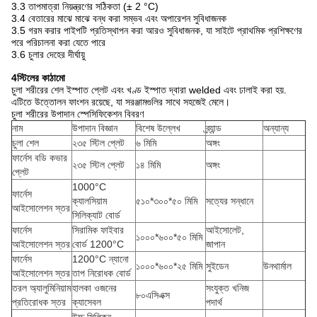
3.3 তাপমাত্রা নিয়ন্ত্রণের সঠিকতা (± 2 °C)
3.4 বেতারের মাঝে মাঝে বন্ধ করা সম্ভব এবং অপারেশন সুবিধাজনক
3.5 গরম করার পাইপটি প্রতিস্থাপন করা আরও সুবিধাজনক, যা সাইটে প্রাথমিক প্রশিক্ষণের
পরে পরিচালনা করা যেতে পারে
3.6 চুলার দেহের দীর্ঘায়ু
4স্টিলের কাঠামো
চুলা শরীরের শেল ইস্পাত প্লেট এবং খণ্ড ইস্পাত দ্বারা welded এবং ঢালাই করা হয়.
এটিতে উত্তোলন ফাংশন রয়েছে, যা সরঞ্জামগুলির সাথে সহজেই মেলে।
চুলা শরীরের উপাদান স্পেসিফিকেশন বিবরণ
নাম
উপাদান বিজ্ঞান
বিশেষ উল্লেখ
ব্র্যান্ড
অন্যান্য
চুলা শেল
২৩৫ স্টিল প্লেট
৬ মিমি
অঙ্গং
ফার্নেস বডি কভার
২৩৫ স্টিল প্লেট
১৪ মিমি
অঙ্গং
প্লেট
1000°C
ফার্নেস
ক্যালসিয়াম
৫১০*৩০০*৫০ মিমি
সত্যের সন্ধানে
আইসোলেশন স্তর
সিলিক্যাট বোর্ড
ফার্নেস
সিরামিক ফাইবার
আইসোলেট,
১০০০*৬০০*৫০ মিমি
আইসোলেশন স্তর
বোর্ড 1200°C
জাপান
ফার্নেস
1200°C ন্যানো
১০০০*৬০০*২৫ মিমি
সুইডেন
উনথার্মাল
আইসোলেশন স্তর
তাপ নিরোধক বোর্ড
তরল অ্যালুমিনিয়াম
হালকা ওজনের
সংযুক্ত খনিজ
৮০এসিএক্স
প্রতিরোধক স্তর
ক্যাসেবল
পদার্থ