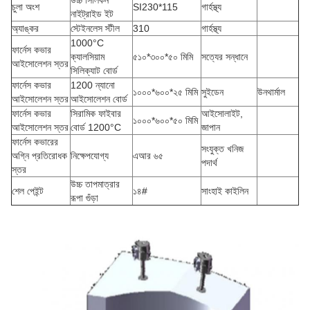
উচ্চ সিলিকন
চুলা অংশ
SI230*115
গার্হস্থ্য
নাইট্রাইড ইট
অ্যাঙ্কর
স্টেইনলেস স্টীল
310
গার্হস্থ্য
1000°C
ফার্নেস কভার
ক্যালসিয়াম
৫১০*৩০০*৫০ মিমি
সত্যের সন্ধানে
আইসোলেশন স্তর
সিলিক্যাট বোর্ড
ফার্নেস কভার
1200 ন্যানো
১০০০*৬০০*২৫ মিমি
সুইডেন
উনথার্মাল
আইসোলেশন স্তর
আইসোলেশন বোর্ড
ফার্নেস কভার
সিরামিক ফাইবার
আইসোলাইট,
১০০০*৬০০*৫০ মিমি
আইসোলেশন স্তর
বোর্ড 1200°C
জাপান
ফার্নেস কভারের
সংযুক্ত খনিজ
অগ্নি প্রতিরোধক
নিক্ষেপযোগ্য
এআর ৬৫
পদার্থ
স্তর
উচ্চ তাপমাত্রার
শেল পেইন্ট
১৪#
সাংহাই কাইলিন
রূপা গুঁড়া