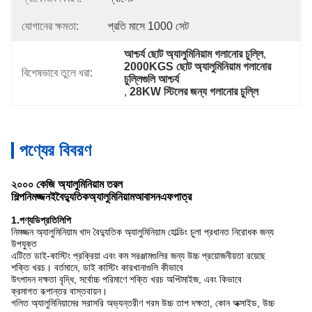
যোগানের ক্ষমতা:
প্রতি মাসে 1000 সেট
আশ্চর্য ছোট অ্যালুমিনিয়াম গলানোর চুল্লি
, 
2000KGS ছোট অ্যালুমিনিয়াম গলানোর 
বিশেষভাবে তুলে ধরা:
চুল্লিগুলি আশ্চর্য
, 
28KW স্টিলের জন্য গলানোর চুল্লি
পণ্যের বিবরণ
২০০০ কেজি অ্যালুমিনিয়াম তরল
শিল্প
নিমজ্জন
ই
বৈদ্যুতিক
অ্যালুমিনিয়াম
আবাসন
এফ
পাত্র
1
.
পণ্য
ডি
প্রতিলিপি
নিমজ্জন অ্যালুমিনিয়াম খাদ বৈদ্যুতিক অ্যালুমিনিয়াম হোল্ডিং চুলা প্রধানত নিরোধক জন্য
উপযুক্ত
এটিতে ডাই-কাস্টিং প্রক্রিয়া এবং কম সরঞ্জামগুলির জন্য উচ্চ প্রয়োজনীয়তা রয়েছে
শক্তি খরচ। বর্তমানে, ডাই কাস্টিং কারখানাগুলি কীভাবে
উৎপাদন দক্ষতা বৃদ্ধি, সর্বোচ্চ পরিমাণে শক্তি খরচ অপ্টিমাইজ, এবং কিভাবে
ক্রমাগত রূপান্তর বাস্তবায়ন।
গলিত অ্যালুমিনিয়ামের সরাসরি অভ্যন্তরীণ গরম উচ্চ তাপ দক্ষতা, কোন অক্সাইড, উচ্চ