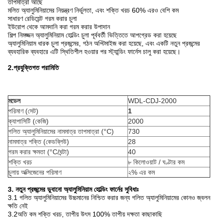
তাপমাত্রা আছে
মলিত অ্যালুমিনিয়ামের নিয়ন্ত্রণ নির্ভুলতা, এবং শক্তি খরচ 60% এরও বেশি কম
সাধারণ রেডিয়েন্ট গরম করার চুলা
ইউরোপ থেকে আমদানি করা গরম করার উপাদান
শিল্প নিমজ্জন অ্যালুমিনিয়াম হোল্ডিং চুলা পূর্ববর্তী ভিত্তিতে আপগ্রেড করা হয়েছে
অ্যালুমিনিয়াম ধারক চুলা প্রজন্মের, গঠন অপ্টিমাইজ করা হয়েছে, এবং একটি নতুন প্রজন্মের
ব্যবহারিক ব্যবহারে এটি স্থিতিশীল হওয়ার পর স্ট্যান্ডিং ফার্নেস চালু করা হয়েছে।
2
.
প্রযুক্তিগত পরামিতি
মডেল
WDL-CDJ-2000
পরিমাণ (সেট)
1
ক্যাপাসিটি (কেজি)
2000
গলিত অ্যালুমিনিয়ামের নামমাত্র তাপমাত্রা (°C)
730
নামমাত্র শক্তি (কেডব্লিউ)
28
গরম করার ক্ষমতা (°C/ঘন্টা)
40
শক্তি খরচ
৮ কিলোওয়াট / ঘণ্টার কম
চুলায় অক্সিজেনের পরিমাণ
২% এর কম
3. নতুন প্রজন্মের ডুবানো অ্যালুমিনিয়াম হোল্ডিং ফার্নের সুবিধাঃ
3.1 গলিত অ্যালুমিনিয়ামের উচ্চমানের নিশ্চিত করার জন্য গলিত অ্যালুমিনিয়ামের কোনও জ্বলন
ক্ষতি নেই
3.2অতি কম শক্তি খরচ, তাপীয় উৎস 100% তাপীয় দক্ষতা কাছাকাছি