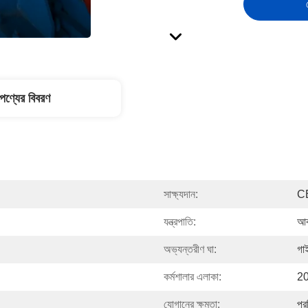
পণ্যের বিবরণ
সাক্ষ্যদান:
C
যন্ত্রপাতি:
আবদ
অভ্যন্তরীণ ঘা:
গা
কর্মশালার এলাকা:
2
যোগানের ক্ষমতা:
প্