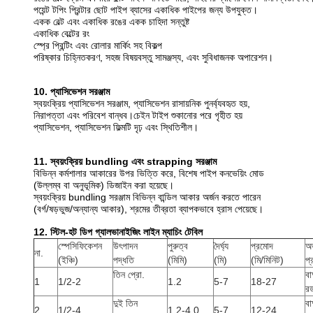
পয়েন্ট টপিং প্রিন্টার ছোট পাইপ ব্যাসের একাধিক পাইপের জন্য উপযুক্ত।
একক বেল্ট এবং একাধিক রঙের একক চাহিদা সন্তুষ্ট
একাধিক বেল্টের রং
স্প্রে প্রিন্টিং এবং রোলার মার্কিং সহ বিকল্প
পরিষ্কার চিহ্নিতকরণ, সহজ বিষয়বস্তু সামঞ্জস্য, এবং সুবিধাজনক অপারেশন।
10. প্যাসিভেশন সরঞ্জাম
স্বয়ংক্রিয় প্যাসিভেশন সরঞ্জাম, প্যাসিভেশন রাসায়নিক পুনর্ব্যবহৃত হয়,
নিরাপত্তা এবং পরিবেশ বান্ধব।চেইন টাইপ শুকানোর পরে গৃহীত হয়
প্যাসিভেশন, প্যাসিভেশন ফিল্মটি দৃঢ় এবং স্থিতিশীল।
11. স্বয়ংক্রিয় bundling এবং strapping সরঞ্জাম
বিভিন্ন কর্মশালার আকারের উপর ভিত্তি করে, বিশেষ পাইপ কনভেয়িং মোড
(উল্লম্ব বা অনুভূমিক) ডিজাইন করা হয়েছে।
স্বয়ংক্রিয় bundling সরঞ্জাম বিভিন্ন বান্ডিল আকার অর্জন করতে পারেন
(বর্গ/ষড়ভুজ/অন্যান্য আকার), শ্রমের তীব্রতা ব্যাপকভাবে হ্রাস পেয়েছে।
12. স্টিল-হট ডিপ গ্যালভানাইজিং লাইন ম্যাচিং টেবিল
স্পেসিফিকেশন
উৎপাদন
পুরুত্ব
দৈর্ঘ্য
প্রমোদ
অভ
না.
(ইঞ্চি)
পদ্ধতি
(মিমি)
(মি)
(মি/মিনিট)
প্
তিন প্রো.
বা
1
1/2-2
1.2
5-7
18-27
র
দুই তিন
বা
2
1/2-4
1.2-4.0
5-7
12-24