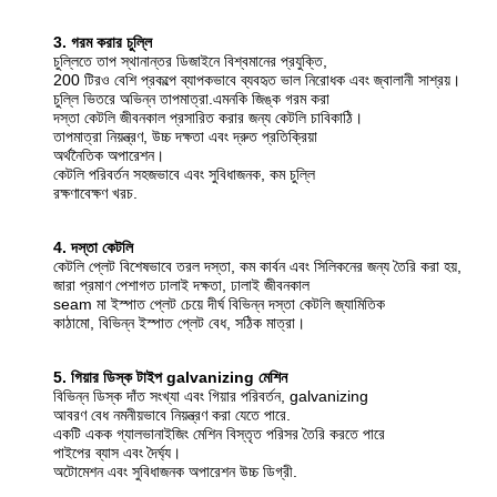
3. গরম করার চুল্লি
চুল্লিতে তাপ স্থানান্তর ডিজাইনে বিশ্বমানের প্রযুক্তি,
200 টিরও বেশি প্রকল্পে ব্যাপকভাবে ব্যবহৃত ভাল নিরোধক এবং জ্বালানী সাশ্রয়।
চুল্লি ভিতরে অভিন্ন তাপমাত্রা.এমনকি জিঙ্ক গরম করা
দস্তা কেটলি জীবনকাল প্রসারিত করার জন্য কেটলি চাবিকাঠি।
তাপমাত্রা নিয়ন্ত্রণ, উচ্চ দক্ষতা এবং দ্রুত প্রতিক্রিয়া
অর্থনৈতিক অপারেশন।
কেটলি পরিবর্তন সহজভাবে এবং সুবিধাজনক, কম চুল্লি
রক্ষণাবেক্ষণ খরচ.
4. দস্তা কেটলি
কেটলি প্লেট বিশেষভাবে তরল দস্তা, কম কার্বন এবং সিলিকনের জন্য তৈরি করা হয়,
জারা প্রমাণ পেশাগত ঢালাই দক্ষতা, ঢালাই জীবনকাল
seam মা ইস্পাত প্লেট চেয়ে দীর্ঘ বিভিন্ন দস্তা কেটলি জ্যামিতিক
কাঠামো, বিভিন্ন ইস্পাত প্লেট বেধ, সঠিক মাত্রা।
5. গিয়ার ডিস্ক টাইপ galvanizing মেশিন
বিভিন্ন ডিস্ক দাঁত সংখ্যা এবং গিয়ার পরিবর্তন, galvanizing
আবরণ বেধ নমনীয়ভাবে নিয়ন্ত্রণ করা যেতে পারে.
একটি একক গ্যালভানাইজিং মেশিন বিস্তৃত পরিসর তৈরি করতে পারে
পাইপের ব্যাস এবং দৈর্ঘ্য।
অটোমেশন এবং সুবিধাজনক অপারেশন উচ্চ ডিগ্রী.