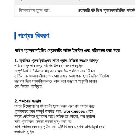
বিশেষভাবে তুলে ধরা:
ওয়ান্ডারি হট ডিপ গ্যালভানাইজিং ফার্নে
পণ্যের বিবরণ
পাইপ গ্যালভানাইজিং প্রোডাক্টিং লাইন ইনস্টল এবং পরিচালনা করা সহজ
1. অ্যাসিড প্রুফ ট্যাঙ্কের সাথে প্রাক-চিকিত্সা সরঞ্জাম আবদ্ধ
পরিবেশ সুরক্ষার জন্য সর্বশেষ উপকরণ এবং প্রযুক্তি
সম্পূর্ণ নির্মাণ নিয়ন্ত্রিত বায়ু জন্য অ্যাসিড প্রতিরোধের চিকিত্সা
নেতিবাচক অভ্যন্তরীণ চাপ বজায় রাখার জন্য প্রবাহ পরিকল্পিত সিস্টেম
স্ক্রাবার দিয়ে স্বয়ংক্রিয়ভাবে কাজ করে যন্ত্রাংশ অনুযায়ী চালান
ঘের ভিতরে প্রক্রিয়া
2. শুকানোর সরঞ্জাম
দস্তা বিস্ফোরণের ঘটনাগুলি হ্রাস করুন এবং কম দস্তা খরচ
পুনর্ব্যবহৃত তাপ সম্পূর্ণ ব্যবহার করে, workpieces পেতে
দস্তা কেটলিতে ডুবানোর আগে সঠিক তাপমাত্রা, কম ডুবানো
সময় প্রয়োজন, ক্ষমতা দক্ষতা বৃদ্ধি করা হয়.
তাপ সঞ্চালন ব্লোয়ার গৃহীত হয়, এটি ভিতরে এমনকি তাপমাত্রা দেয়
শুকানোর চুল্লি