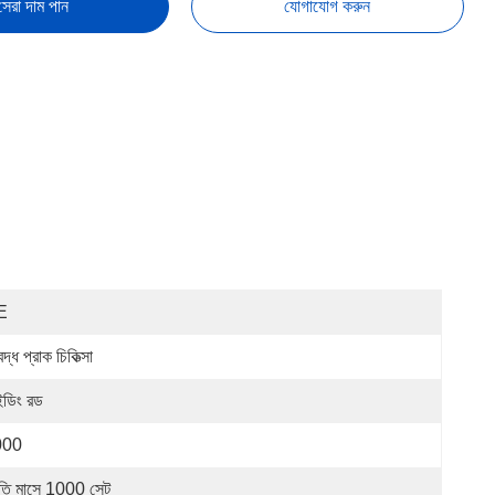
সেরা দাম পান
যোগাযোগ করুন
E
্ধ প্রাক চিকিত্সা
ইডিং রড
000
রতি মাসে 1000 সেট