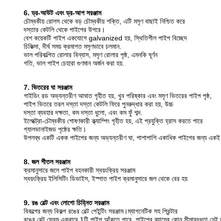
6. ড্র-আউট এবং ড্র-আপ সরঞ্জাম
চৌম্বকীয় রোলস থেকে বড় চৌম্বকীয় শক্তি, এটি মসৃণ বাছাই নিশ্চিত করে
দস্তার কেটলি থেকে পাইপের উপরে।
বেশ কয়েকটি পাইপ একযোগে galvanized হয়, স্থিতিশীল পাইপ বিচ্ছেদ
চিকিত্সা, দীর্ঘ সময় ক্রমাগত মসৃণভাবে চলমান.
ভাল পরিকল্পিত রোলার বিন্যাস, মসৃণ রোলার পৃষ্ঠ, এমনকি ঘূর্ণন
গতি, ভাল পাইপ চেহারা গুণমান অর্জন করা হয়.
7. ভিতরের ঘা সরঞ্জাম
গাইডিং রড অভ্যন্তরীণ আঘাত গৃহীত হয়, খুব পরিষ্কার এবং মসৃণ ভিতরের পাইপ পৃষ্ঠ,
পাইপ ভিতরে তরল দস্তা দস্তা কেটলি ফিরে পুনরুদ্ধার করা হয়, উচ্চ
দস্তা ব্যবহার দক্ষতা, কম দস্তা ধুলো, এবং কম ফুঁ শব্দ.
ইলেক্ট্রো-চৌম্বকীয় শোষণকারী ক্ল্যাম্পিং গৃহীত হয়, এই প্রযুক্তি হ্রাস করতে পারে
গ্যালভানাইজড পৃষ্ঠের ক্ষতি।
উপলব্ধ একটি একক পাইপের জন্য অভ্যন্তরীণ ঘা, পাশাপাশি একাধিক পাইপের জন্য একই
8. জল শীতল সরঞ্জাম
ক্রমানুসারে জলে পাইপ বহনকারী স্বয়ংক্রিয় সরঞ্জাম
স্বয়ংক্রিয় ইলিসিটিং ডিভাইস, ইস্পাত পাইপ ক্রমানুসারে জল থেকে বের হয়
9. রঙ বেল্ট এবং লোগো চিহ্নিত সরঞ্জাম
বিকল্পের জন্য বিকল্প রঙের বেল্ট পেইন্টিং সরঞ্জাম।ম্যাগনেটিক সহ প্রিন্টার
রঙের বেল্ট ফ্রেম একবারে 1টি পাইপ আঁকতে পারে, পাইপের ব্যাসের কোন সীমাবদ্ধতা নেই