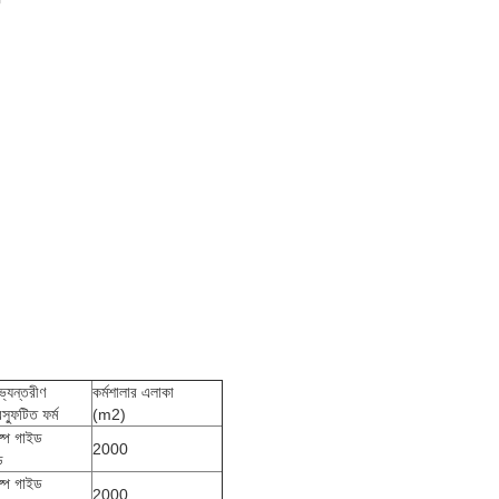
্যন্তরীণ
কর্মশালার এলাকা
রস্ফুটিত ফর্ম
(m2)
ষ্প গাইড
2000
ড
ষ্প গাইড
2000