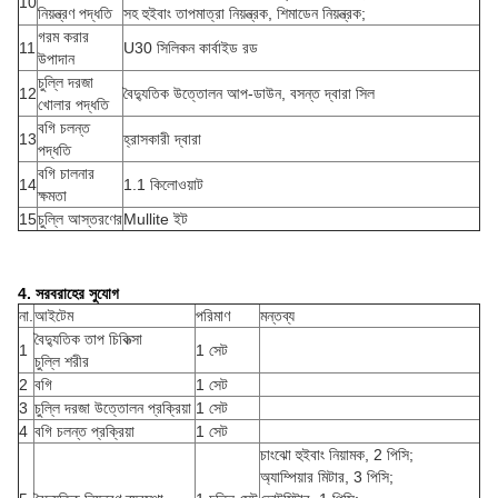
10
নিয়ন্ত্রণ পদ্ধতি
সহ হুইবাং তাপমাত্রা নিয়ন্ত্রক, শিমাডেন নিয়ন্ত্রক;
গরম করার
11
U30 সিলিকন কার্বাইড রড
উপাদান
চুল্লি দরজা
12
বৈদ্যুতিক উত্তোলন আপ-ডাউন, বসন্ত দ্বারা সিল
খোলার পদ্ধতি
বগি চলন্ত
13
হ্রাসকারী দ্বারা
পদ্ধতি
বগি চালনার
14
1.1 কিলোওয়াট
ক্ষমতা
15
চুল্লি আস্তরণের
Mullite ইট
4. সরবরাহের সুযোগ
না.
আইটেম
পরিমাণ
মন্তব্য
বৈদ্যুতিক তাপ চিকিত্সা
1
1 সেট
চুল্লি শরীর
2
বগি
1 সেট
3
চুল্লি দরজা উত্তোলন প্রক্রিয়া
1 সেট
4
বগি চলন্ত প্রক্রিয়া
1 সেট
চাংঝো হুইবাং নিয়ামক, 2 পিসি;
অ্যাম্পিয়ার মিটার, 3 পিসি;