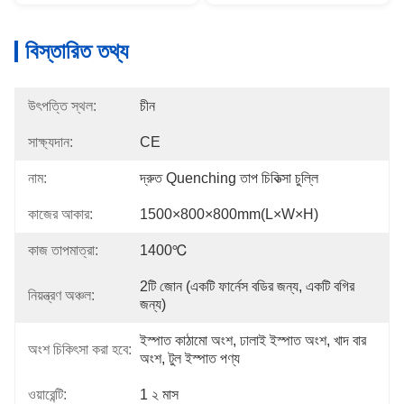
বিস্তারিত তথ্য
উৎপত্তি স্থল:
চীন
সাক্ষ্যদান:
CE
নাম:
দ্রুত Quenching তাপ চিকিত্সা চুল্লি
কাজের আকার:
1500×800×800mm(L×W×H)
কাজ তাপমাত্রা:
1400℃
2টি জোন (একটি ফার্নেস বডির জন্য, একটি বগির 
নিয়ন্ত্রণ অঞ্চল:
জন্য)
ইস্পাত কাঠামো অংশ, ঢালাই ইস্পাত অংশ, খাদ বার 
অংশ চিকিৎসা করা হবে:
অংশ, টুল ইস্পাত পণ্য
ওয়ারেন্টি:
1 ২ মাস