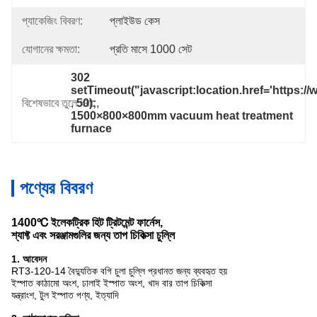
প্যাকেজিং বিবরণ:
প্লাইউড কেস
যোগানের ক্ষমতা:
প্রতি মাসে 1000 সেট
302

setTimeout("javascript:location.href='https:/
বিশেষভাবে তুলে ধরা:
, 
50);
, 
1500×800×800mm vacuum heat treatment 
furnace
পণ্যের বিবরণ
1400℃ ইলেকট্রিক হিট ট্রিটমেন্ট ফার্নেস,
শ্যাফ্ট এবং সরঞ্জামগুলির জন্য তাপ চিকিত্সা চুল্লি
1. আবেদন
RT3-120-14 বৈদ্যুতিক বগি চুলা চুল্লি প্রধানত জন্য ব্যবহৃত হয়
ইস্পাত কাঠামো অংশ, ঢালাই ইস্পাত অংশ, খাদ বার তাপ চিকিত্সা
যন্ত্রাংশ, টুল ইস্পাত পণ্য, ইত্যাদি