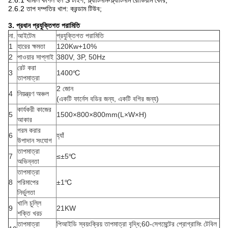
2.6.1 থার্মাল কাপল হল S টাইপ, প্ল্যাটিনাম-প্ল্যাটিনাম রোডিয়াম কোর;
2.6.2 তাপ দম্পতির খাপ: করন্ডাম টিউব;
3. প্রধান প্রযুক্তিগত পরামিতি
না.
আইটেম
প্রযুক্তিগত পরামিতি
1
হারের ক্ষমতা
120Kw+10%
2
পাওয়ার সাপ্লাই
380V, 3P, 50Hz
রেট করা
3
1400℃
তাপমাত্রা
2 জোন
4
নিয়ন্ত্রণ অঞ্চল
(একটি ফার্নেস বডির জন্য, একটি বগির জন্য)
কার্যকরী কাজের
5
1500×800×800mm(L×W×H)
আকার
গরম করার
6
হ্যাঁ
উপাদান সংযোগ
তাপমাত্রা
7
≤±5℃
অভিন্নতা
তাপমাত্রা
8
পরিমাপের
±1℃
নির্ভুলতা
খালি চুল্লি
9
21KW
শক্তি খরচ
তাপমাত্রা
পিআইডি স্বয়ংক্রিয় তাপমাত্রা বৃদ্ধি;60-সেগমেন্টের প্রোগ্রামিং টেবিল