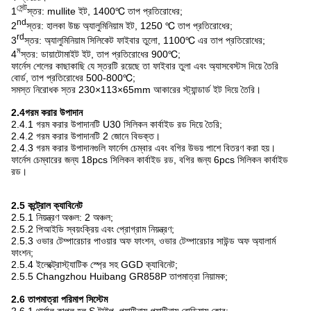
সেন্ট
1
স্তর: mullite ইট, 1400℃ তাপ প্রতিরোধের;
nd
2
স্তর: হালকা উচ্চ অ্যালুমিনিয়াম ইট, 1250 ℃ তাপ প্রতিরোধের;
rd
3
স্তর: অ্যালুমিনিয়াম সিলিকেট ফাইবার তুলো, 1100℃ এর তাপ প্রতিরোধের;
ম
4
স্তর: ডায়াটোমাইট ইট, তাপ প্রতিরোধের 900℃;
ফার্নেস শেলের কাছাকাছি যে স্তরটি রয়েছে তা ফাইবার তুলা এবং অ্যাসবেস্টস দিয়ে তৈরি
বোর্ড, তাপ প্রতিরোধের 500-800℃;
সমস্ত নিরোধক স্তর 230×113×65mm আকারের স্ট্যান্ডার্ড ইট দিয়ে তৈরি।
2
.
4
গরম করার উপাদান
2.4.1 গরম করার উপাদানটি U30 সিলিকন কার্বাইড রড দিয়ে তৈরি;
2.4.2 গরম করার উপাদানটি 2 জোনে বিভক্ত।
2.4.3 গরম করার উপাদানগুলি ফার্নেস চেম্বার এবং বগির উভয় পাশে বিতরণ করা হয়।
ফার্নেস চেম্বারের জন্য 18pcs সিলিকন কার্বাইড রড, বগির জন্য 6pcs সিলিকন কার্বাইড
রড।
2.5 কন্ট্রোল ক্যাবিনেট
2.5.1 নিয়ন্ত্রণ অঞ্চল: 2 অঞ্চল;
2.5.2 পিআইডি স্বয়ংক্রিয় এবং প্রোগ্রাম নিয়ন্ত্রণ;
2.5.3 ওভার টেম্পারেচার পাওয়ার অফ ফাংশন, ওভার টেম্পারেচার সাউন্ড অফ অ্যালার্ম
ফাংশন;
2.5.4 ইলেক্ট্রোস্ট্যাটিক স্প্রে সহ GGD ক্যাবিনেট;
2.5.5 Changzhou Huibang GR858P তাপমাত্রা নিয়ামক;
2.6 তাপমাত্রা পরিমাপ সিস্টেম