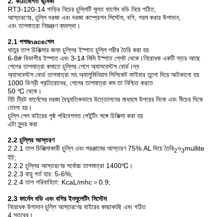
2. কাঠামোগত ভূমিকা
RT3-120-14 গাড়ির নিচের চুল্লিটি মূলত ফার্নেস বডি নিয়ে গঠিত,
আস্তরণের, চুল্লি দরজা এবং দরজা কম্প্রেশন সিস্টেম, বগি, গরম করার উপাদান,
এবং তাপমাত্রা নিয়ন্ত্রণ ব্যবস্থা।
2
.1 পশম
nace
শেল
ধাতুর তাপ চিকিত্সার জন্য চুল্লির ইস্পাত চুল্লি শরীর তৈরি করা হয়
6-8# বিভাগীয় ইস্পাত এবং 3-14 মিমি ইস্পাত প্লেট থেকে।নিরোধক একটি স্তর আছে
শেলের তাপমাত্রা কমাতে চুল্লির শেলে অ্যাসবেস্টস বোর্ড।দ্য
অ্যাসবেস্টস বোর্ড তাপমাত্রা সহ অ্যালুমিনিয়াম সিলিকেট ফাইবার তুলো দিয়ে আটকানো হয়
1000 ডিগ্রী প্রতিরোধের, শেলের তাপমাত্রা কম তা নিশ্চিত করতে
50 ℃ থেকে।
হিট ট্রিট ফার্নেসের দরজা বৈদ্যুতিকভাবে উত্তোলনের মাধ্যমে উপরের দিকে এবং নীচের দিকে
তোলা হয়।
চুল্লি শেল বাইরের পৃষ্ঠ পরিবেশগত পেইন্টিং সঙ্গে চিকিত্সা করা হয়
এটা সুন্দর করা
2
.
2 চুল্লির আস্তরণ
2.2.1 তাপ চিকিত্সাকারী চুল্লি এবং সরঞ্জামের আস্তরণ 75% AL দিয়ে তৈরি
ও
mullite
2
3
ইট;
2.2.2 চুল্লির আস্তরণের সর্বোচ্চ তাপমাত্রা 1400℃।
2.2.3 বায়ু গর্ত হার: 5-6%;
2.2.4 তাপ পরিবাহিতা: KcaL/mhc＞0.9;
2.3 ফার্নেস বডি এবং বগির ইনসুলেটিং সিস্টেম
নিরোধক উপাদান চুল্লি আস্তরণের বাইরের কাছাকাছি এবং গঠিত
4 স্তরের।