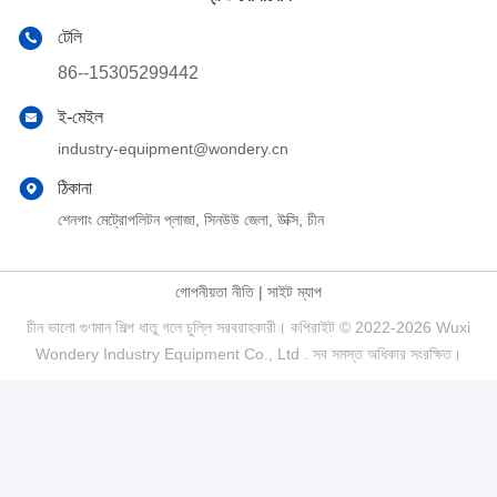
টেলি
86--15305299442
ই-মেইল
industry-equipment@wondery.cn
ঠিকানা
শেনগাং মেট্রোপলিটন প্লাজা, সিনউউ জেলা, উক্সি, চীন
গোপনীয়তা নীতি
|
সাইট ম্যাপ
চীন ভালো গুণমান শিল্প ধাতু গলে চুল্লি সরবরাহকারী। কপিরাইট © 2022-2026 Wuxi
Wondery Industry Equipment Co., Ltd . সব সমস্ত অধিকার সংরক্ষিত।