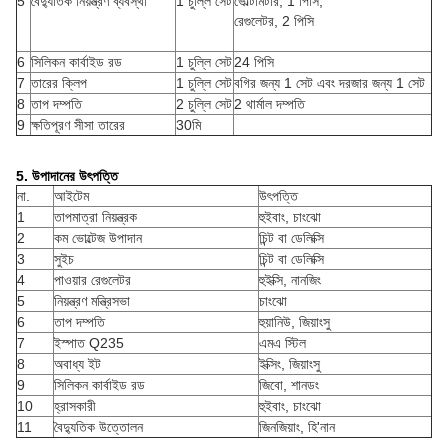
5
বৈদ্যুতিক নিয়ন্ত্রণ ব্যবস্থা
1 চুল্লি সেট
ভোল্টমিটার, 1 পিসি;
রেগুলেটর, 2 পিসি
6
সিলিকন কার্বাইড রড
1 চুল্লি সেট
24 পিসি
7
তারের ক্লিপ
1 চুল্লি সেট
বগির জন্য 1 সেট এবং দরজার জন্য 1 সেট
8
তাপ দম্পতি
2 চুল্লি সেট
2 থার্মাল দম্পতি
9
ক্ষতিপূরণ সীসা তারের
30মি
5. উপাদানের উৎপত্তি
না.
আইটেম
উৎপত্তি
1
তাপমাত্রা নিয়ন্ত্রক
হুইবাং, চাংঝো
2
কম ভোল্টেজ উপাদান
চিন্ট বা ডেলিক্সি
3
সুইচ
চিন্ট বা ডেলিক্সি
4
পাওয়ার রেগুলেটর
হুইক্সি, নানজিং
5
নিয়ন্ত্রণ মন্ত্রিসভা
চাংঝো
6
তাপ দম্পতি
হুয়ানিউ, জিয়াংসু
7
ইস্পাত Q235
এমএ স্টিল
8
অবাধ্য ইট
ইক্সিং, জিয়াংসু
9
সিলিকন কার্বাইড রড
জিবো, শানডং
10
হ্রাসকারী
হুইবাং, চাংঝো
11
বৈদ্যুতিক উত্তোলন
জিনজিয়াং, হি'নান