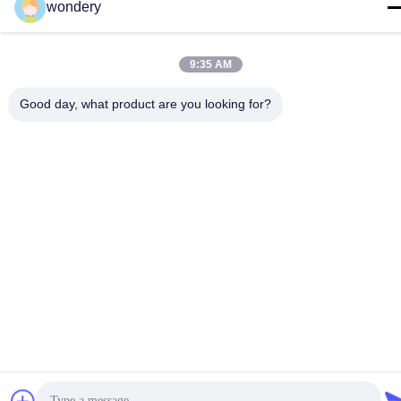
wondery
ই-মেইল
industry-equipment@wondery.cn
9:35 AM
ঠিকানা
Good day, what product are you looking for?
শেনগাং মেট্রোপলিটন প্লাজা, সিনউউ জেলা, উক্সি, চীন
গোপনীয়তা নীতি
|
সাইট ম্যাপ
চীন ভালো গুণমান শিল্প ধাতু গলে চুল্লি সরবরাহকারী। কপিরাইট © 2022-2026 Wuxi
Wondery Industry Equipment Co., Ltd . সব সমস্ত অধিকার সংরক্ষিত।