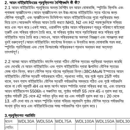
2. আয়ন নাইট্রাইডিংয়ের প্রযুক্তিগত বৈশিষ্ট্যগুলি কী কী?
2.1 আয়ন নাইট্রাইডিং প্রযুক্তির অনন্য বৈশিষ্ট্য হল আয়ন বোমাবাজি, স্পুটারিং ক্লিনিং এবং
প্লাজমা অ্যাক্টিভেশন।আয়ন অ্যাক্টিভেশন হল উচ্চ-মানের নাইট্রাইডিং স্তর গঠনের জন্য
মৌলিক গ্যারান্টি, এবং অ্যাক্টিভেশন ডিফিউশন আয়ন নাইট্রাইডিংয়ের পুরো প্রক্রিয়ার মধ্য
দিয়ে চলে।আয়নগুলি সক্রিয় আয়ন তৈরি করতে NH3, N2 এবং H2 পরমাণুগুলিকে সক্রিয়
করে এবং পচন করে।একই সময়ে, ওয়ার্কপিস পৃষ্ঠের আয়ন সক্রিয়করণ প্রচুর পরিমাণে মাইক্রো
ত্রুটি এবং সক্রিয় পৃষ্ঠতল তৈরি করে, যা সক্রিয় পৃষ্ঠের সাথে প্রতিক্রিয়া করে সক্রিয় পৃষ্ঠে
নাইট্রাইড স্তর তৈরি করে।অতএব, আয়ন সক্রিয়করণের অবস্থা নিয়ন্ত্রণ এবং সামঞ্জস্য করা
খুবই গুরুত্বপূর্ণ।আয়ন নাইট্রাইডিং ফার্নেসের উন্নয়ন ও উন্নতির জন্য বোমাবাজি গরম করা,
স্পুটারিং প্রতিক্রিয়া এবং গ্লো ডিসচার্জের সক্রিয়করণ প্রভাব অধ্যয়ন করা অত্যন্ত
তাৎপর্যপূর্ণ।
2.2 আমরা আয়ন নাইট্রাইডিং ফার্নেস দ্বারা গঠিত যৌগিক স্তরের প্রক্রিয়া অধ্যয়ন করেছি
এবং দেখেছি যে আয়ন নাইট্রাইডিং এবং গ্যাস নাইট্রাইডিং দ্বারা উত্পাদিত যৌগিক স্তরের
ফেজ গঠন ভিন্ন, কারণ যৌগিক স্তর গঠনের প্রক্রিয়া ভিন্ন।38CrMoAl ইস্পাতের আয়ন
নাইট্রাইডিং যৌগিক স্তরটি পর্যায়ক্রমে গঠিত, প্রধানত পর্যায়, যার পৃষ্ঠে প্রায় 25টি পর্যায়
থাকে, যখন গ্যাস নাইট্রাইডিং যৌগিক স্তরটি পর্যায়গুলির সমন্বয়ে গঠিত এবং পৃষ্ঠে পর্যায়গুলি
থাকে না।যদি নমুনাটি 4H এর জন্য আর্গন আয়ন স্পটারিং দ্বারা সক্রিয় করা হয়, এবং তারপরে
আয়ন নাইট্রিডেশন 5506h এ সঞ্চালিত হয়, পৃষ্ঠের পর্যায়টি 55 থেকে 45 এ হ্রাস করা হয়,
পৃষ্ঠের পর্যায়টি 25 থেকে 42 পর্যন্ত বৃদ্ধি করা হয় এবং পর্যায়টি হ্রাস করা হয়। 20 থেকে
13. এটি দেখা যায় যে আয়ন স্পুটারিং দ্বারা সক্রিয় নমুনাগুলি পৃষ্ঠের যৌগিক স্তরে পর্যায়গুলির
সংখ্যা বৃদ্ধি করে এবং নাইট্রাইডিংয়ের সময় পর্যায়গুলির গঠন হ্রাস করে।
3.প্রযুক্তিগত পরামিতি
মডেল
WDL30A
WDL50A
WDL75A
WDL100A
WDL150A
WDL30
লোডিং