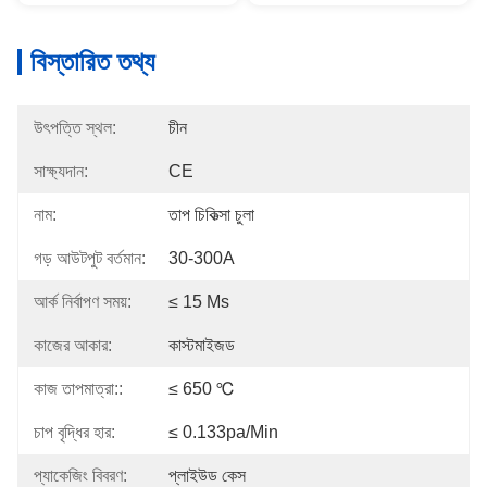
বিস্তারিত তথ্য
উৎপত্তি স্থল:
চীন
সাক্ষ্যদান:
CE
নাম:
তাপ চিকিত্সা চুলা
গড় আউটপুট বর্তমান:
30-300A
আর্ক নির্বাপণ সময়:
≤ 15 Μs
কাজের আকার:
কাস্টমাইজড
কাজ তাপমাত্রা::
≤ 650 ℃
চাপ বৃদ্ধির হার:
≤ 0.133pa/min
প্যাকেজিং বিবরণ:
প্লাইউড কেস