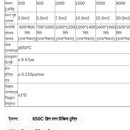
ক্ষমতা
300
600
1000
1500
2500
4000
(কেজি)
অংশ পৃষ্ঠ
3.0m2
5.0m2
7.5m2
10.0m2
15.0m2
20.0m2
এলাকা
কার্যকরী
600*800
700*1000
1000*1200
1200*1400
1400*1600
1600*2
কাজের
মিমি
মিমি
মিমি
মিমি
মিমি
মিমি
আকার
(ডায়া*উচ্চতা)
(ডায়া*উচ্চতা)
(ডায়া*উচ্চতা)
(ডায়া*উচ্চতা)
(ডায়া*উচ্চতা)
(ডায়া*উচ্
কাজ
≦650℃
তাপমাত্রা
ভ্যাকুয়াম
≤ 6.67pa
ডিগ্রী
চাপ
বৃদ্ধির
≤ 0.133pa/min
হার
যন্ত্রের
তাপমাত্রা
±1℃
নিয়ন্ত্রণ
নির্ভুলতা
ট্যাগ্স:
650C শিল্প তাপ চিকিত্সা চুল্লি