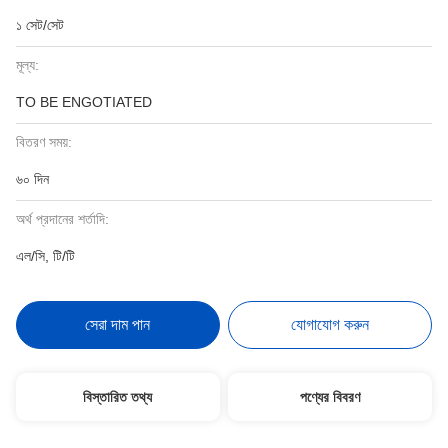
১ সেট/সেট
মূল্য:
TO BE ENGOTIATED
বিতরণ সময়:
৬০ দিন
অর্থ প্রদানের শর্তাদি:
এল/সি, টি/টি
সেরা দাম পান
যোগাযোগ করুন
বিস্তারিত তথ্য
পণ্যের বিবরণ