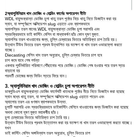
2অ্যালুমিনিয়াম খাদ ডোজিং ও হোল্ডিং ফার্নের অপারেশন নীতি
WDL বায়ুসংক্রান্ত ডোজিং চুলা ধাতু তরল পৃষ্ঠের নিচে ধাতু নিতে ডিজাইন করা হয়
স্নান, যা সম্পূর্ণরূপে অক্সিডেশন slug এড়াতে এবং ব্যাপকভাবে
অ্যালগ্রিড তরল মানের.WDL বায়ুসংক্রান্ত ডোজিং চুলা সরাসরি এবং
স্বয়ংক্রিয়ভাবে ডাই কাস্টিং মেশিন বা মাধ্যাকর্ষণ ছাঁচ কোন দূষণ মুক্ত.
অ্যালগির তরল খাওয়ানোর জন্য, চুল্লি চেম্বারের ভিতরে অতিরিক্ত চাপ তৈরি হয়।
উত্থান টিউব ভিতরে তরল প্রথম উত্থাপিত হয় যতক্ষণ না খাদ তরল ওভারফ্লো করতে
যাচ্ছে।
Diecasting মেশিন খাদ তরল অনুরোধ, চুল্লি চেম্বার ভিতরে চাপ হবে
চাপ কমে যাবে শেষ পর্যন্ত
একবার পূর্বনির্ধারিত পরিমাণে পৌঁছানোর পরে ডোজিং। ডোজিং শেষ হওয়ার পরে তরল স্তর
বাড়ানো হয়
পরবর্তী ডোজের জন্য ফিডিং স্তরে ফিরে যান।
3. অ্যালুমিনিয়াম খাদ ডোজিং ও হোল্ডিং চুলা অপারেশন নীতি
ডাব্লুডিএল বায়ুসংক্রান্ত ডোজিং ফার্নেসটি ধাতবকে পৃষ্ঠের নীচে নিতে ডিজাইন করা হয়েছে
স্নান মধ্যে ধাতু তরল, যা সম্পূর্ণরূপে অক্সিডেশন slug এড়াতে পারেন এবং
অ্যালোয় তরল এর গুণমান ব্যাপকভাবে উন্নত.
চুলাটি সরাসরি এবং স্বয়ংক্রিয়ভাবে ডাইকাস্টিং মেশিনে খাওয়ানোর জন্য ডিজাইন করা হয়েছে
অথবা কোনো দূষণ মুক্ত মহাকর্ষীয় ছাঁচ।
চুলা চেম্বারের ভিতরে অতিরিক্ত চাপ তৈরি হয়।
উত্থান টিউব ভিতরে প্রথম উত্তোলন করা হয় যতক্ষণ না খাদ তরল ওভারফ্লো করতে যাচ্ছে।
যখন
ডাই কাস্টিং মেশিন অঙ্গবিন্যাস তরল অনুরোধ, চুল্লি ভিতরে চাপ