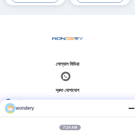
সোশ্যাল মিডিয়া
দ্রুত যোগাযোগ
টেলি
wondery
86--15305299442
ই-মেইল
7:24 AM
industry-equipment@wondery.cn