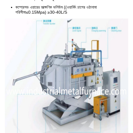
কম্প্রেসড এয়ারের তাত্ক্ষণিক ভলিউম ((ওয়ার্কিং চাপের ওঠানামা
পরিসীমা≤0.15Mpa) ≥30-40L/S