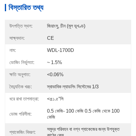
বিস্তারিত তথ্য
উৎপত্তি স্থল:
জিয়াংসু, চীন (মূল ভূখণ্ড)
সাক্ষ্যদান:
CE
নাম:
WDL-1700D
ডোজিং নির্ভুলতা:
~ 1.5%
ক্ষতি অনুপাত:
<0.06%
বৈদ্যুতিক খরচ:
স্বাভাবিক ল্যাডলিং সিস্টেমের 1/3
ধরে রাখা তাপমাত্রা:
<±১.৫°সি
0.5 কেজি- 100 কেজি 0.5 কেজি থেকে 100 
ডোজ পরিসীমা:
কেজি
সমুদ্র পরিবহন বা নগ্ন প্যাকেজের জন্য উপযুক্ত 
প্যাকেজিং বিবরণ:
কাঠের কেস