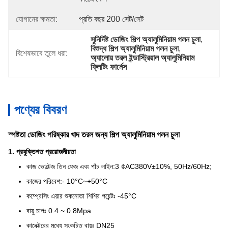
যোগানের ক্ষমতা:
প্রতি বছর 200 সেট/সেট
সুনির্দিষ্ট ডোজিং শিল্প অ্যালুমিনিয়াম গলন চুলা
, 
বিশুদ্ধ শিল্প অ্যালুমিনিয়াম গলন চুলা
, 
বিশেষভাবে তুলে ধরা:
অ্যালোয় তরল ইন্ডাস্ট্রিয়াল অ্যালুমিনিয়াম 
ফ্লিটিং ফার্নেস
পণ্যের বিবরণ
স্পষ্টতা ডোজিং পরিষ্কার খাদ তরল জন্য শিল্প অ্যালুমিনিয়াম গলন চুলা
1. প্রযুক্তিগত প্রয়োজনীয়তা
কাজ ভোল্টেজ তিন ফেজ এবং পাঁচ লাইন:3 ¢AC380V±10%, 50Hz/60Hz;
কাজের পরিবেশ:- 10°C~+50°C
কম্প্রেসিং এয়ার শুকনোতা শিশির পয়েন্টঃ -45°C
বায়ু চাপঃ 0.4 ~ 0.8Mpa
কানেক্টরের মধ্যে সংকুচিত বায়ুঃ DN25