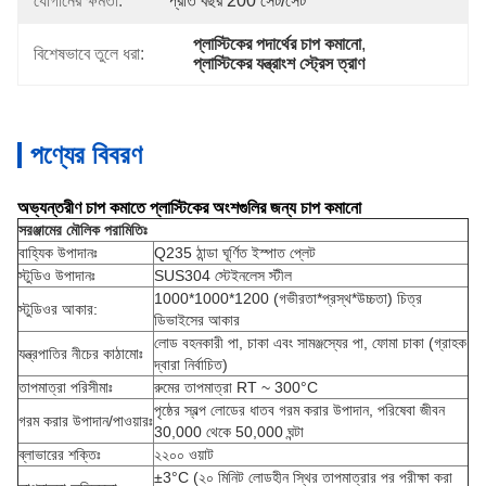
যোগানের ক্ষমতা:
প্রতি বছর 200 সেট/সেট
প্লাস্টিকের পদার্থের চাপ কমানো
, 
বিশেষভাবে তুলে ধরা:
প্লাস্টিকের যন্ত্রাংশ স্ট্রেস ত্রাণ
পণ্যের বিবরণ
অভ্যন্তরীণ চাপ কমাতে প্লাস্টিকের অংশগুলির জন্য চাপ কমানো
সরঞ্জামের মৌলিক পরামিতিঃ
বাহ্যিক উপাদানঃ
Q235 ঠান্ডা ঘূর্ণিত ইস্পাত প্লেট
স্টুডিও উপাদানঃ
SUS304 স্টেইনলেস স্টীল
1000*1000*1200 (গভীরতা*প্রস্থ*উচ্চতা) চিত্র
স্টুডিওর আকার:
ডিভাইসের আকার
লোড বহনকারী পা, চাকা এবং সামঞ্জস্যের পা, ফোমা চাকা (গ্রাহক
যন্ত্রপাতির নীচের কাঠামোঃ
দ্বারা নির্বাচিত)
তাপমাত্রা পরিসীমাঃ
রুমের তাপমাত্রা RT ~ 300°C
পৃষ্ঠের স্বল্প লোডের ধাতব গরম করার উপাদান, পরিষেবা জীবন
গরম করার উপাদান/পাওয়ারঃ
30,000 থেকে 50,000 ঘন্টা
ব্লাভারের শক্তিঃ
২২০০ ওয়াট
±3°C (২০ মিনিট লোডহীন স্থির তাপমাত্রার পর পরীক্ষা করা