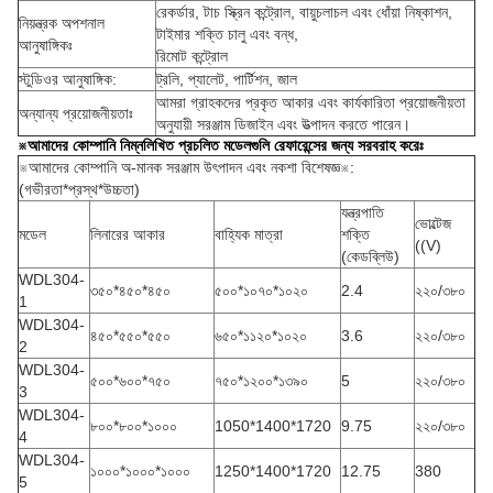
রেকর্ডার, টাচ স্ক্রিন কন্ট্রোল, বায়ুচলাচল এবং ধোঁয়া নিষ্কাশন,
নিয়ন্ত্রক অপশনাল
টাইমার শক্তি চালু এবং বন্ধ,
আনুষাঙ্গিকঃ
রিমোট কন্ট্রোল
স্টুডিওর আনুষাঙ্গিক:
ট্রলি, প্যালেট, পার্টিশন, জাল
আমরা গ্রাহকদের প্রকৃত আকার এবং কার্যকারিতা প্রয়োজনীয়তা
অন্যান্য প্রয়োজনীয়তাঃ
অনুযায়ী সরঞ্জাম ডিজাইন এবং উত্পাদন করতে পারেন।
※আমাদের কোম্পানি নিম্নলিখিত প্রচলিত মডেলগুলি রেফারেন্সের জন্য সরবরাহ করেঃ
※আমাদের কোম্পানি অ-মানক সরঞ্জাম উৎপাদন এবং নকশা বিশেষজ্ঞ※:
(গভীরতা*প্রস্থ*উচ্চতা)
যন্ত্রপাতি
ভোল্টেজ
মডেল
লিনারের আকার
বাহ্যিক মাত্রা
শক্তি
((V)
(কেডব্লিউ)
WDL304-
৩৫০*৪৫০*৪৫০
৫০০*১০৭০*১০২০
2.4
২২০/৩৮০
1
WDL304-
৪৫০*৫৫০*৫৫০
৬৫০*১১২০*১০২০
3.6
২২০/৩৮০
2
WDL304-
৫০০*৬০০*৭৫০
৭৫০*১২০০*১৩৯০
5
২২০/৩৮০
3
WDL304-
৮০০*৮০০*১০০০
1050*1400*1720
9.75
২২০/৩৮০
4
WDL304-
১০০০*১০০০*১০০০
1250*1400*1720
12.75
380
5