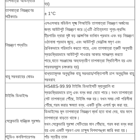
তাপমাত্রা অভিন্নতাঃ
হয়)
তাপমাত্রা নিয়ন্ত্রণের
± 1°C
সঠিকতাঃ
এসএসআর মডিউল সূক্ষ্ম পিআইডি তাপমাত্রা নিয়ন্ত্রণ অর্জনের
জন্য আউটপুট নিয়ন্ত্রণ করে।(এটি ঐতিহ্যগত শূন্য-ক্রসিং
ট্রিগারিং দ্বারা সৃষ্ট বড় তাত্ক্ষণিক বর্তমান প্রভাব এবং বড় নিয়ন্ত্রণ
ওঠানামা প্রভাব জুড়ে, এবং আউটপুট ভোল্টেজ মসৃণ এবং
নিয়ন্ত্রণ পদ্ধতিঃ
রৈখিকভাবে পরিবর্তন করতে পারে, এবং তাপমাত্রা ত্রুটি অনুযায়ী
স্বয়ংক্রিয়ভাবে আউটপুট পাওয়ার আকার সামঞ্জস্য করতে
পারে,যাতে সরঞ্জামের অভ্যন্তরীণ তাপমাত্রা স্থিতিশীল হয় এবং
পারফরম্যান্স চমৎকার হয়)
বাধ্যতামূলক অনুভূমিক বায়ু সরবরাহ/শক্তিশালী চাপ অনুভূমিক বায়ু
বায়ু সরবরাহের মোডঃ
সরবরাহ
HS48S-99.99 টাইমিং ডিভাইসটি ম্যানুয়ালি বা
স্বয়ংক্রিয়ভাবে চালু এবং বন্ধ করা যেতে পারে। যখন তাপমাত্রা
টাইমিং ডিভাইসঃ
সেট তাপমাত্রা পৌঁছে, টাইমিং শুরু হয়। যখন সময় সেট পরিসীমা
পৌঁছে,গরম করার ক্ষমতা বন্ধ. একটি বুমিং এলার্ম শব্দ করা হয়.
ডিভাইসের মূল তাপমাত্রা নিয়ন্ত্রণ ব্যর্থ হতে বাধা দেয়, যার ফলে
তাপমাত্রা বাড়তে থাকে।
সেকেন্ডারি যান্ত্রিক সুরক্ষাঃ
যখন সেকেন্ডারি সুরক্ষা সেটিংয়ের মান পৌঁছায়, গরম করা বন্ধ করা
হয় এবং একটি শ্রবণ এবং চাক্ষুষ বিপদাশঙ্কা জারি করা হয়।
স্টুডিও কনফিগারেশনঃ
পাঁচ স্তরীয় তাক