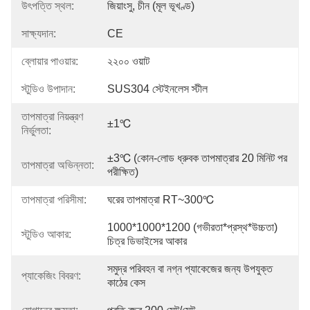
উৎপত্তি স্থল:
জিয়াংসু, চীন (মূল ভূখণ্ড)
সাক্ষ্যদান:
CE
ব্লোয়ার পাওয়ার:
২২০০ ওয়াট
স্টুডিও উপাদান:
SUS304 স্টেইনলেস স্টীল
তাপমাত্রা নিয়ন্ত্রণ
±1℃
নির্ভুলতা:
±3℃ (কোন-লোড ধ্রুবক তাপমাত্রার 20 মিনিট পর 
তাপমাত্রা অভিন্নতা:
পরীক্ষিত)
তাপমাত্রা পরিসীমা:
ঘরের তাপমাত্রা RT~300℃
1000*1000*1200 (গভীরতা*প্রস্থ*উচ্চতা) 
স্টুডিও আকার:
চিত্র ডিভাইসের আকার
সমুদ্র পরিবহন বা নগ্ন প্যাকেজের জন্য উপযুক্ত 
প্যাকেজিং বিবরণ:
কাঠের কেস