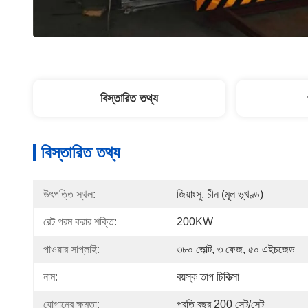
বিস্তারিত তথ্য
বিস্তারিত তথ্য
উৎপত্তি স্থল:
জিয়াংসু, চীন (মূল ভূখণ্ড)
রেট গরম করার শক্তি:
200KW
পাওয়ার সাপ্লাই:
৩৮০ ভোল্ট, ৩ ফেজ, ৫০ এইচজেড
নাম:
বয়স্ক তাপ চিকিত্সা
যোগানের ক্ষমতা:
প্রতি বছর 200 সেট/সেট