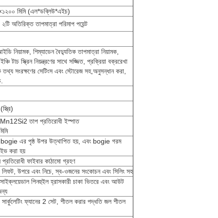
২০০ মিমি (এল*ডব্লিউ*এইচ)
 ২টি অতিরিক্ত তাপমাত্রা পরিমাপ পয়েন্ট
ি নিয়ামক, শিম্যাডেন বৈদ্যুতিক তাপমাত্রা নিয়ামক,
ি টাচ স্ক্রিন নিয়ন্ত্রণের সাথে সজ্জিত, প্রক্রিয়া বক্ররেখা
তথ্য সংরক্ষণের সেটিংস এবং স্টোরেজ সহ,অনুসন্ধান করা,
.
ত্রি)
12Si2 তাপ প্রতিরোধী ইস্পাত
মিমি
ogie এর পৃষ্ঠ উপর উত্থাপিত হয়, এবং bogie গরম
াইভ করা হয়
অগ্নি প্রতিরোধী ফাইবার কাঠামো গ্রহণ
িক লিফট, উপরে এবং নিচে, স্ব-ওজনের সংকোচন এবং সিলিং সহ
ইক্লয়েডাল পিনহুইল হ্রাসকারী চাকা ভিতরে এবং আউট
ন্য
সার্কুলেটিং ফ্যানের 2 সেট, শীতল করার পদ্ধতি জল শীতল