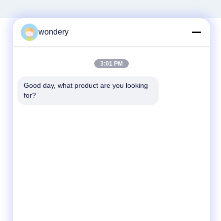
wondery
দ্রুত যোগাযোগ
3:01 PM
টেলি
Good day, what product are you looking 
for?
86--15305299442
ই-মেইল
industry-equipment@wondery.cn
ঠিকানা
শেনগাং মেট্রোপলিটন প্লাজা, সিনউউ জেলা, উক্সি, চীন