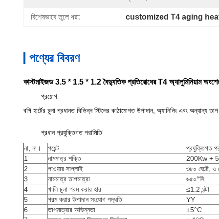
বিশেষভাবে তুলে ধরা:
customized T4 aging heat
পণ্যের বিবরণ
কাস্টমাইজড 3.5 * 1.5 * 1.2 বৈদ্যুতিক প্রতিরোধের T4 অ্যালুমিনিয়াম অংশের জ
প্রয়োগ
বগি হার্টের চুলা প্রধানত বিভিন্ন স্টিলের কাঠামোগত উপাদান, অ্যানিলিং এবং অন্যান্য তাপ চ
প্রধান প্রযুক্তিগত পরামিতি
না, না।
পয়েন্ট
প্রযুক্তিগত প
1
নামমাত্র শক্তি
200Kw + 5%
2
পাওয়ার সাপ্লাই
৩৮০ ভোল্ট, ৩ 
3
নামমাত্র তাপমাত্রা
৬৫০°সি
4
খালি চুলা গরম করার হার
≤1.2 ঘন্টা
5
গরম করার উপাদান সংযোগ পদ্ধতি
YY
6
তাপমাত্রার অভিন্নতা
±5°C