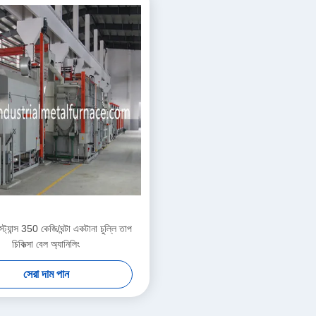
্ট্যান্স 350 কেজি/ঘন্টা একটানা চুল্লি তাপ
চিকিত্সা বেল অ্যানিলিং
সেরা দাম পান