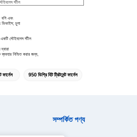
টেইনলেস স্টীল
ী বগি এবং
ং ডিভাইস; চুলা
বং একটি স্টেইনলেস স্টীল
 দ্বারা
ব্যবহার নিশ্চিত করার জন্য,
 ফার্নেস
950 ডিগ্রি হিট ট্রিটমেন্ট ফার্নেস
সম্পর্কিত পণ্য