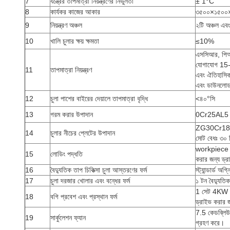
7
যন্ত্রের তাপমাত্রা নিয়ন্ত্রণের নির্ভুলতা
± 1°C
8
কার্যকর কাজের আকার
৩৫০০×১৫০০×১
9
নিয়ন্ত্রণ অঞ্চল
২টি অঞ্চল এবং
10
খালি চুলার ক্ষয় ক্ষমতা
≤10%
এসসিআর, পিআইড
যোগাযোগ 15-ইঞ্চ
11
তাপমাত্রা নিয়ন্ত্রণ
এবং ঐতিহাসিক 
এবং ডাউনলোড
12
চুলা পাশের বাইরের দেয়ালে তাপমাত্রা বৃদ্ধি
<৪০°সি
13
গরম করার উপাদান
0Cr25AL5 (স্
ZG30Cr18Mn
14
চুলার নীচের প্লেটের উপাদান
মোট বেধঃ ৩০ 
workpiece b
15
লোডিং পদ্ধতি
করার জন্য ড্র
16
বৈদ্যুতিক তাপ চিকিত্সা চুলা আস্তরণের ফর্ম
স্ট্যান্ডার্ড 
17
চুলা দরজার খোলার এবং বন্ধের ফর্ম
১ টন বৈদ্যুত
1 সেট 4KW সা
18
বগি প্রবেশ এবং প্রস্থান ফর্ম
ড্রাইভ করার জ
7.5 কেডব্লিউ 
19
সার্কুলেশন ফ্যান
গ্রহণ করে।