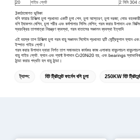
20
গাইড প্লেট
2 মিমি 304 স্
3কাঠামোগত ভূমিকা
বগি ফায়ার চিকিত্সা চুলা প্রধানত একটি চুলা শেল, চুলা আস্তরণ, চুলা দরজা; লোড বহনকার
বগি ট্যাকশন মেশিন, চুলা শরীর এবং কর্মশালার সিলিং মেশিন; গরম করার উপাদান এবং ফিক্সি
স্বয়ংক্রিয় তাপমাত্রা নিয়ন্ত্রণ ব্যবস্থা, গরম বাতাসের সঞ্চালন ব্যবস্থা ইত্যাদি
এই বয়স্ক তাপ চিকিত্সা চুলা গরম বায়ু সঞ্চালন সিস্টেম প্রধানত দুটি সেন্ট্রিফুগাল ফ্যান এ
ইস্পাত গাইড প্লেট।
গরম করার উপাদান দ্বারা নির্গত তাপ সমানভাবে কার্যকর কাজ এলাকায় বায়ুচলাচল বায়ুচলাচল
বায়ু গাইড প্লেট. ফ্যান এবং শ্যাফ্ট উপাদান Cr20Ni20 হয়, এবং bearings স্বাভাবিক 
ঠান্ডা করার পদ্ধতি হল বায়ু ঠান্ডা।
ট্যাগ্স:
হিট ট্রিটমেন্ট ফার্নেস বগি চুলা
250KW হিট ট্রিটমেন্ট