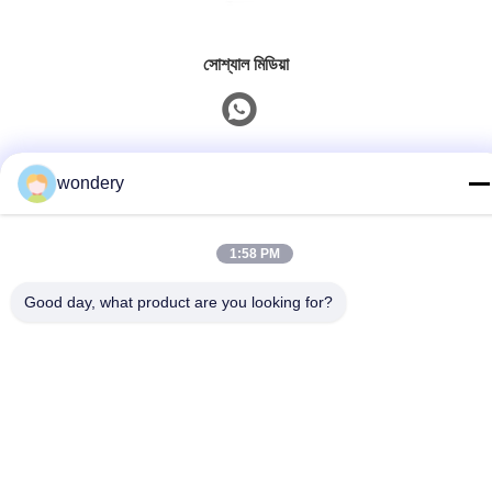
সোশ্যাল মিডিয়া
দ্রুত যোগাযোগ
wondery
টেলি
86--15305299442
1:58 PM
ই-মেইল
Good day, what product are you looking for?
industry-equipment@wondery.cn
ঠিকানা
শেনগাং মেট্রোপলিটন প্লাজা, সিনউউ জেলা, উক্সি, চীন
গোপনীয়তা নীতি
|
সাইট ম্যাপ
চীন ভালো গুণমান শিল্প ধাতু গলে চুল্লি সরবরাহকারী। কপিরাইট © 2022-2026 Wuxi