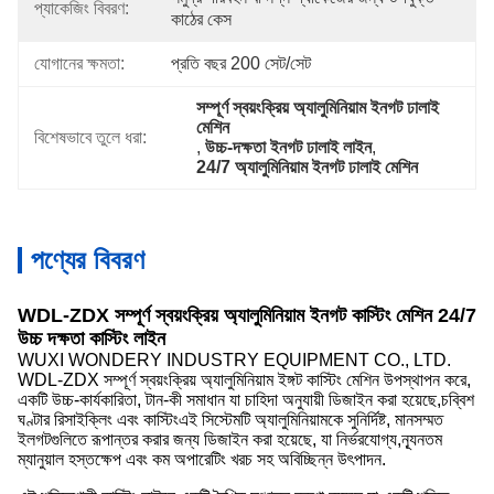
প্যাকেজিং বিবরণ:
কাঠের কেস
যোগানের ক্ষমতা:
প্রতি বছর 200 সেট/সেট
সম্পূর্ণ স্বয়ংক্রিয় অ্যালুমিনিয়াম ইনগট ঢালাই 
মেশিন
বিশেষভাবে তুলে ধরা:
, 
উচ্চ-দক্ষতা ইনগট ঢালাই লাইন
, 
24/7 অ্যালুমিনিয়াম ইনগট ঢালাই মেশিন
পণ্যের বিবরণ
WDL-ZDX সম্পূর্ণ স্বয়ংক্রিয় অ্যালুমিনিয়াম ইনগট কাস্টিং মেশিন 24/7
উচ্চ দক্ষতা কাস্টিং লাইন
WUXI WONDERY INDUSTRY EQUIPMENT CO., LTD.
WDL-ZDX সম্পূর্ণ স্বয়ংক্রিয় অ্যালুমিনিয়াম ইঙ্গট কাস্টিং মেশিন উপস্থাপন করে,
একটি উচ্চ-কার্যকারিতা, টান-কী সমাধান যা চাহিদা অনুযায়ী ডিজাইন করা হয়েছে,চব্বিশ
ঘণ্টার রিসাইক্লিং এবং কাস্টিংএই সিস্টেমটি অ্যালুমিনিয়ামকে সুনির্দিষ্ট, মানসম্মত
ইলগটগুলিতে রূপান্তর করার জন্য ডিজাইন করা হয়েছে, যা নির্ভরযোগ্য,ন্যূনতম
ম্যানুয়াল হস্তক্ষেপ এবং কম অপারেটিং খরচ সহ অবিচ্ছিন্ন উৎপাদন.