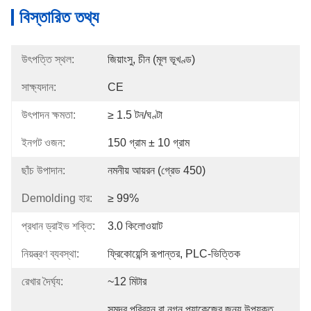
বিস্তারিত তথ্য
উৎপত্তি স্থল:
জিয়াংসু, চীন (মূল ভূখণ্ড)
সাক্ষ্যদান:
CE
উৎপাদন ক্ষমতা:
≥ 1.5 টন/ঘণ্টা
ইনগট ওজন:
150 গ্রাম ± 10 গ্রাম
ছাঁচ উপাদান:
নমনীয় আয়রন (গ্রেড 450)
Demolding হার:
≥ 99%
প্রধান ড্রাইভ শক্তি:
3.0 কিলোওয়াট
নিয়ন্ত্রণ ব্যবস্থা:
ফ্রিকোয়েন্সি রূপান্তর, PLC-ভিত্তিক
রেখার দৈর্ঘ্য:
~12 মিটার
সমুদ্র পরিবহন বা নগ্ন প্যাকেজের জন্য উপযুক্ত 