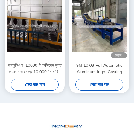
ভিডিও
ডাব্লুডিএল -10000 টি অক্সিজেন মুক্ত
9M 10KG Full Automatic
তামার রডের জন্য 10,000 টন বার্ষিক
Aluminum Ingot Casting
আউটপুট এবং 20 টি কাস্টিং হেড সহ
Machine
সেরা দাম পান
সেরা দাম পান
আপওয়ার্ড ক্রমাগত কাস্টিং লাইন