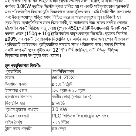
এই শক্তিশালী কাস্টিং লাইনে একটি রৈখিক সঞ্চালন নকশা রয়েছে যা একটি শক্তি-
কার্যকর 3.0KW ড্রাইভ সিস্টেম দ্বারা চালিত হয় যা একটি সাইক্লয়েডাল হ্রাসকারী
এবং পরিবর্তনশীল ফ্রিকোয়েন্সি নিয়ন্ত্রণকে অন্তর্ভুক্ত করে।এটি স্থিতিশীল অপারেশন
এবং উল্লেখযোগ্য শক্তি সঞ্চয় নিশ্চিত করেএর পারফরম্যান্সের মূল চাবিকাঠি হল
স্বয়ংক্রিয় অ্যালুমিনিয়াম তরল বিতরণকারী, যা সমানভাবে উচ্চ মানের নমনীয় লোহার
ছাঁচগুলির একটি সিরিজে ধাতু ঢালায় (গ্রেড 450),প্রতিটি উৎপাদনকারী ইলগট একটি
ধ্রুবক ওজন (150g ± 10g)ইন্টিগ্রেটেড বায়ুসংক্রান্ত ডিমোল্ডিং হ্যামার সিস্টেম
≥99% এর একটি চিত্তাকর্ষক ডিমোল্ডিং হার অর্জন করে, যখন জল স্প্রে শীতলকরণ
প্রক্রিয়াটি কঠোরকরণ প্রক্রিয়াটিকে দক্ষতার সাথে পরিচালনা করে।সমগ্র সিস্টেম
একটি কম্প্যাক্ট মধ্যে গৃহীত হয়, 12 মিটার দীর্ঘ পদচিহ্ন, এটি বিভিন্ন উদ্ভিদ
বিন্যাসের জন্য উপযুক্ত করে তোলে।
মূল প্রযুক্তিগত বিবরণীঃ
প্যারামিটার
স্পেসিফিকেশন
মডেল
WDL-ZDX
উৎপাদন ক্ষমতা
≥ ১.৫ টন/ঘন্টা
ইঙ্গোটের ওজন
১৫০ গ্রাম ± ১০ গ্রাম
ছত্রাকের উপাদান
নমনীয় লোহা (গ্রেড ৪৫০)
ডিমোল্ডিং হার
≥ ৯৯%
প্রধান ড্রাইভ পাওয়ার
3.0 KW
নিয়ন্ত্রণ ব্যবস্থা
PLC ভিত্তিক ফ্রিকোয়েন্সি রূপান্তর
লাইন দৈর্ঘ্য
~ ১২ মিটার
ঠান্ডা করার পদ্ধতি
জল স্প্রে