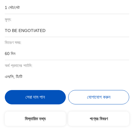
1 সেট/সেট
মূল্য:
TO BE ENGOTIATED
বিতরণ সময়:
60 দিন
অর্থ প্রদানের শর্তাদি:
এল/সি, টি/টি
সেরা দাম পান
যোগাযোগ করুন
বিস্তারিত তথ্য
পণ্যের বিবরণ