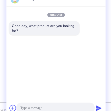
দ্রুত যোগাযোগ
9:59 AM
টেলি
Good day, what product are you looking 
for?
86--15305299442
ই-মেইল
industry-equipment@wondery.cn
ঠিকানা
শেনগাং মেট্রোপলিটন প্লাজা, সিনউউ জেলা, উক্সি, চীন
26 Wuxi Wondery Industry Equipment Co., Ltd . সব সমস্ত অধিকার সংরক্ষিত।