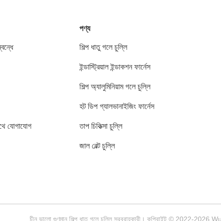
পণ্য
বন্ধে
শিল্প ধাতু গলে চুল্লি
ইন্ডাস্ট্রিয়াল ইন্ডাকশন ফার্নেস
শিল্প অ্যালুমিনিয়াম গলে চুল্লি
হট ডিপ গ্যালভানাইজিং ফার্নেস
থে যোগাযোগ
তাপ চিকিত্সা চুল্লি
জাল বেল্ট চুল্লি
চীন ভালো গুণমান শিল্প ধাতু গলে চুল্লি সরবরাহকারী। কপিরাইট © 2022-20