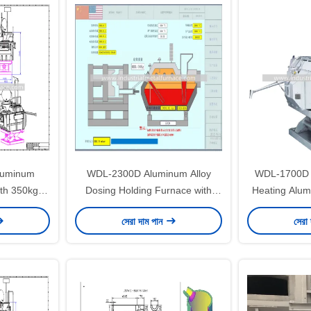
Aluminum
WDL-2300D Aluminum Alloy
WDL-1700D 1
ith 350kg
Dosing Holding Furnace with
Heating Alum
nd 0.5-3kg
2300kg Capacity, 1800kg
Holding Fur
সেরা দাম পান
সেরা
e Casting
Working Capacity, and 5-40kg
Tempera
Dosing Range