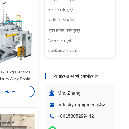
তামা গলানোর চুল্লি
ক্রুসিবল গলে চুল্লি
গ্যাস চালিত গলিত চুল্লি
শিল্প শুকানোর চুলা
স্বয়ংক্রিয় বাষ্প বয়লার
700kg Electrical
আমাদের সাথে যোগাযোগ
inum Alloy Dosing
nace with Precise
 দাম পান
ture Control
Mrs. Zhang
industry-equipment@wondery.cn
+8615305299442