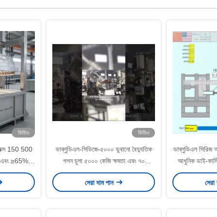
ভিডিও
ভিডিও
ং বক্স 150 500
ডাব্লুডিএল-সিডিজে-৫০০০ ডুবানো বৈদ্যুতিক
ডাব্লুডিএল সিরিজ অ্
মতা এবং ≥65%
গলন চুলা ৫০০০ কেজি ক্ষমতা এবং ৭০
আধুনিক ডাই-কাস্ট
্যালুমিনিয়াম
কিলোওয়াট গরম করার ক্ষমতা ±২ ডিগ্রি
নির্ভ
সেরা দাম পান
সেরা
সেলসিয়াস তাপমাত্রা নিয়ন্ত্রণের জন্য