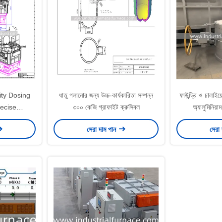
ty Dosing
ধাতু গলানোর জন্য উচ্চ-কার্যকারিতা সম্পন্ন
ফাউন্ড্রি ও ঢালা
ecise
৩০০ কেজি গ্রাফাইট ক্রুসিবল
অ্যালুমিনিয়া
rol and
সেরা দাম পান
সেরা
esign for
asting