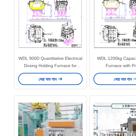
WDL 900D Quantitative Electrical
WDL 1200kg Capaci
Dosing Holding Furnace for
Furnace with Pr
Aluminum Alloys with 900kg
Temperature Cont
সেরা দাম পান
সেরা দাম পান
Capacity 700kg Working
Energy-Efficient D
Capacity and 1-15kg Dosing
Aluminum Alloy C
Range