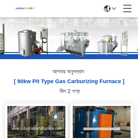
অনুসন্ধান ফলাফল
আপনার অনুসন্ধান
[ 90kw Pit Type Gas Carburizing Furnace ]
মিল 2 পণ্য