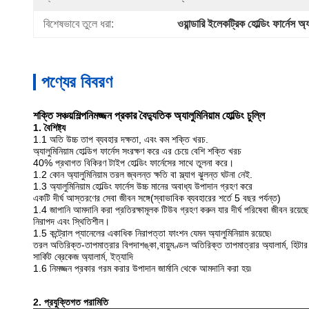
বিশেষভাবে তুলে ধরা:
ওয়ান্ডারি ইলেকট্রিক হোল্ডিং ফার্নেস অ্য
পণ্যের বিবরণ
শক্তি সঞ্চয়
শিল্প
নিমজ্জন প্রকার বৈদ্যুতিক অ্যালুমিনিয়াম হোল্ডিং চুল্লি
1. বৈশিষ্ট্য
1.1 অতি উচ্চ তাপ ব্যবহার দক্ষতা, এবং কম শক্তি খরচ.
অ্যালুমিনিয়াম হোল্ডিগ ফার্নেস সংরক্ষণ করে
এর চেয়ে বেশি শক্তি খরচ
40% প্রথাগত বিকিরণ টাইপ হোল্ডিং ফার্নেসের সাথে তুলনা করে।
1.2 কোন অ্যালুমিনিয়াম তরল জ্বলন্ত ক্ষতি বা স্ল্যাগ ঝুলন্ত ঘটনা নেই.
1.3 অ্যালুমিনিয়াম হোল্ডিং ফার্নেস উচ্চ মানের অবাধ্য উপাদান গ্রহণ করে
একটি দীর্ঘ আস্তরণের সেবা জীবন সঙ্গে
(স্বাভাবিক ব্যবহারের শর্তে 5 বছর পর্যন্ত)
1.4 জাপানি আমদানি করা প্রতিরক্ষামূলক টিউব গ্রহণ করুন যার দীর্ঘ পরিষেবা জীবন রয়েছে
নিরাপদ এবং স্থিতিশীল।
1.5 কন্ট্রোল প্যানেলের একাধিক নিরাপত্তা ফাংশন যেমন অ্যালুমিনিয়াম রয়েছে৷
তরল অতিরিক্ত-তাপমাত্রার বিপদাশঙ্কা,
বায়ুমণ্ডল অতিরিক্ত তাপমাত্রার অ্যালার্ম, হিটার
সার্কিট ব্রেকেজ অ্যালার্ম, ইত্যাদি
1.6 নিমজ্জন প্রকার গরম করার উপাদান জার্মানি থেকে আমদানি করা হয়৷
2. প্রযুক্তিগত পরামিতি