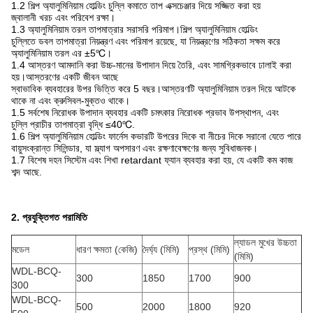
1.2 শিল্প অ্যালুমিনিয়াম হোল্ডিং চুল্লি কমাতে তাপ এক্সচেঞ্জার দিয়ে সজ্জিত করা হয়
জ্বালানী খরচ এবং পরিবেশ রক্ষা।
1.3 অ্যালুমিনিয়াম তরল তাপমাত্রার সরাসরি পরিমাপ।শিল্প অ্যালুমিনিয়াম হোল্ডিং
চুল্লিতে ডবল তাপমাত্রা নিয়ন্ত্রণ এবং পরিমাপ রয়েছে, যা নিয়ন্ত্রণের সঠিকতা সক্ষম করে
অ্যালুমিনিয়াম তরল এর ±5℃।
1.4 আস্তরণ আমদানি করা উচ্চ-মানের উপাদান দিয়ে তৈরি, এবং সামগ্রিকভাবে ঢালাই করা
হয়।আস্তরণের একটি জীবন আছে
স্বাভাবিক ব্যবহারের উপর ভিত্তি করে 5 বছর।আস্তরণটি অ্যালুমিনিয়াম তরল দিয়ে আটকে
থাকে না এবং ক্রুসিবল-মুক্তও থাকে।
1.5 সর্বশেষ নিরোধক উপাদান ব্যবহার একটি চমৎকার নিরোধক প্রভাব উপস্থাপন, এবং
চুল্লি প্রাচীর তাপমাত্রা বৃদ্ধি ≤40℃.
1.6 শিল্প অ্যালুমিনিয়াম হোল্ডিং ফার্নেস কভারটি উপরের দিকে বা নীচের দিকে সরানো যেতে পারে
বায়ুসংক্রান্ত সিলিন্ডার, যা স্ল্যাগ অপসারণ এবং রক্ষণাবেক্ষণের জন্য সুবিধাজনক।
1.7 বিশেষ দহন সিস্টেম এবং শিখা retardant ফ্যান ব্যবহার করা হয়, যে একটি কম কাজ
শব্দ আছে.
2. প্রযুক্তিগত পরামিতি
ল্যাডল মুখের উচ্চতা
মডেল
ধারণ ক্ষমতা (কেজি)
দৈর্ঘ্য (মিমি)
প্রস্থ (মিমি)
(মিমি)
WDL-BCQ-
300
1850
1700
900
300
WDL-BCQ-
500
2000
1800
920