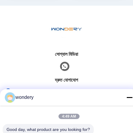
সোশ্যাল মিডিয়া
দ্রুত যোগাযোগ
টেলি
wondery
86--15305299442
ই-মেইল
4:49 AM
industry-equipment@wondery.cn
Good day, what product are you looking for?
ঠিকানা