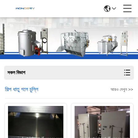
পণ্য
সকল বিভাগ
শিল্প ধাতু গলে চুল্লি
আরও দেখুন >>