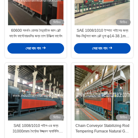
ভিডিও
ভিডিও
60600 সমর্থন রোলার বৈদ্যুতিক জাল বেল্ট
SAE 1008/1010 ইস্পাত পাইপের জন্য
ফার্নেস ফাস্টেনারগুলির জন্য তাপ চিকিত্সা ফার্নেস
উচ্চ-নির্ভুলতা জাল বেল্ট চুলা φ14-38.1mm
পর্যন্ত উজ্জ্বল annealing
সেরা দাম পান
সেরা দাম পান
ভিডিও
ভিডিও
SAE 1008/1010 পাইপ-এর জন্য
Chain Conveyor Stabilizing Rod
31000mm দৈর্ঘ্যের উজ্জ্বল অ্যানিলিং
Tempering Furnace Natural Gas
সমাধানের জন্য মাফল টাইপ মেশ বেল্ট ফার্নেস
Fired 150 Pcs/ H