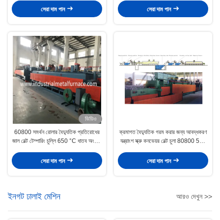
সেরা দাম পান
সেরা দাম পান
ভিডিও
60800 সমর্থন রোলার বৈদ্যুতিক প্রতিরোধের
ক্রমাগত বৈদ্যুতিক গরম করার জন্য আবদ্ধকরণ
জাল বেল্ট টেম্পারিং চুল্লি 650 °C ধাতব অংশের
যন্ত্রাংশ স্ক্রু কনভেয়র বেল্ট চুলা 80800 500
জন্য
¢ 650 কেজি প্রতি ঘন্টা
সেরা দাম পান
সেরা দাম পান
ইনগট ঢালাই মেশিন
আরও দেখুন >>