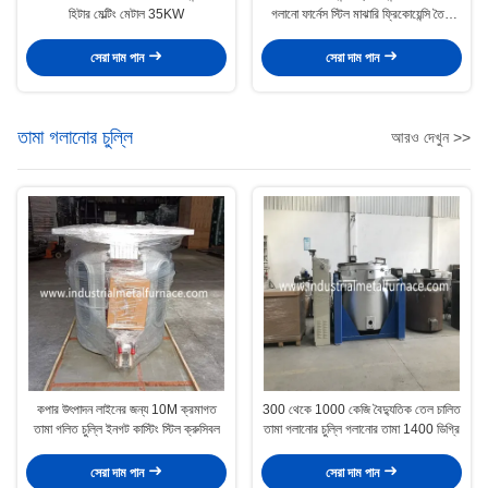
হিটার মেল্টিং মেটাল 35KW
গলানো ফার্নেস স্টিল মাঝারি ফ্রিকোয়েন্সি তৈরি
করে
সেরা দাম পান
সেরা দাম পান
তামা গলানোর চুল্লি
আরও দেখুন >>
কপার উৎপাদন লাইনের জন্য 10M ক্রমাগত
300 থেকে 1000 কেজি বৈদ্যুতিক তেল চালিত
তামা গলিত চুল্লি ইনগট কাস্টিং স্টিল ক্রুসিবল
তামা গলানোর চুল্লি গলানোর তামা 1400 ডিগ্রি
সেরা দাম পান
সেরা দাম পান