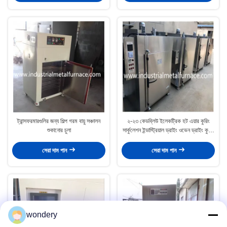
ট্রান্সফরমারগুলির জন্য শিল্প গরম বায়ু সঞ্চালন
২-২৩ কেডব্লিউ ইলেকট্রিক হট এয়ার কুরিং
শুকানোর চুলা
সার্কুলেশন ইন্ডাস্ট্রিয়াল ড্রাইং ওভেন ড্রাইং কুরিং
তাপ চিকিত্সা
সেরা দাম পান
সেরা দাম পান
wondery