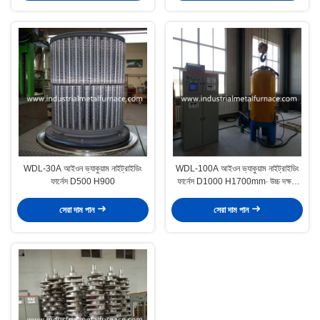
WDL-30A আইওন ভ্যাকুয়াম নাইট্রাইডিং
WDL-100A আইওন ভ্যাকুয়াম নাইট্রাইডিং
ফার্নেস D500 H900
ফার্নেস D1000 H1700mm∙ উচ্চ দক্ষতা
প্লাজমা নাইট্রাইডিং উচ্চতর ইস্পাত অংশ জন্য
সেরা দাম পান
সেরা দাম পান