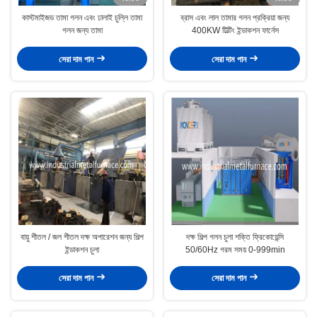
কাস্টমাইজড তামা গলন এবং ঢালাই চুল্লি তামা
ব্রাস এবং লাল তামার গলন প্রক্রিয়া জন্য
গলন জন্য তামা
400KW টিল্টিং ইন্ডাকশন ফার্নেস
সেরা দাম পান
সেরা দাম পান
বায়ু শীতল / জল শীতল দক্ষ অপারেশন জন্য শিল্প
দক্ষ শিল্প গলন চুলা শক্তি ফ্রিকোয়েন্সি
ইন্ডাকশন চুলা
50/60Hz গরম সময় 0-999min
সেরা দাম পান
সেরা দাম পান