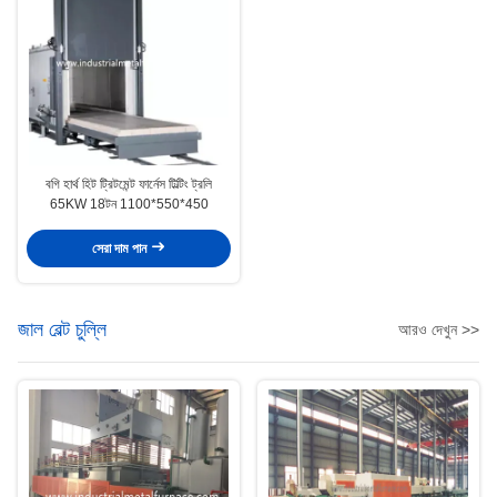
বগি হার্থ হিট ট্রিটমেন্ট ফার্নেস টিল্টিং ট্রলি
65KW 18টন 1100*550*450
সেরা দাম পান
জাল বেল্ট চুল্লি
আরও দেখুন >>