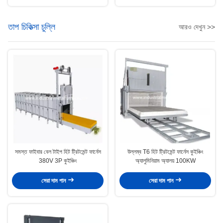
তাপ চিকিত্সা চুল্লি
আরও দেখুন >>
সমস্ত ফাইবার বেল টাইপ হিট ট্রিটমেন্ট ফার্নেস
উল্লম্ব T6 হিট ট্রিটমেন্ট ফার্নেস কুইঞ্চিং
380V 3P কুইঞ্চিং
অ্যালুমিনিয়াম অ্যালয় 100KW
সেরা দাম পান
সেরা দাম পান