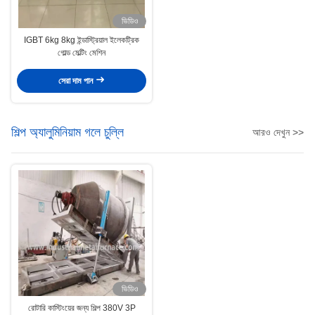
ভিডিও
IGBT 6kg 8kg ইন্ডাস্ট্রিয়াল ইলেকট্রিক
গোল্ড মেল্টিং মেশিন
সেরা দাম পান
শিল্প অ্যালুমিনিয়াম গলে চুল্লি
আরও দেখুন >>
ভিডিও
রোটারি কাস্টিংয়ের জন্য শিল্প 380V 3P