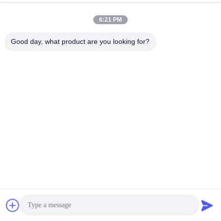
6:21 PM
Good day, what product are you looking for?
কাঁচামাল পণ্য পরীক্ষাগার শিল্প শুকানোর চুলা
বৈদ্যুতিক অ্যান্টি-অক্সিডেশন নাইট্রোজেন
ভুলকানাইজিং নিরাময় শুকানোর বয়স পরীক্ষা
বায়ুমণ্ডল ইলেকট্রনিক উপাদান জন্য শিল্প
শুকানোর চুলা
সেরা দাম পান
সেরা দাম পান
স্বয়ংক্রিয় বাষ্প বয়লার
আরও দেখুন >>