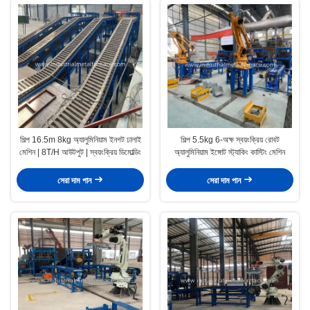
শিল্প 16.5m 8kg অ্যালুমিনিয়াম ইনগট ঢালাই
শিল্প 5.5kg 6-অক্ষ স্বয়ংক্রিয় রোবট
মেশিন | 8T/H আউটপুট | স্বয়ংক্রিয় ডিমোল্ডিং
অ্যালুমিনিয়াম ইঙ্গোট স্ট্যাকিং কাস্টিং মেশিন
সেরা দাম পান
সেরা দাম পান