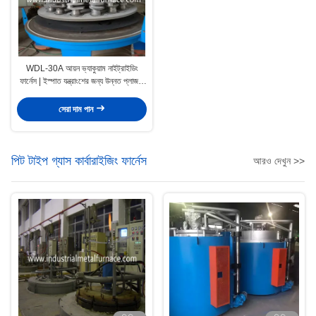
WDL-30A আয়ন ভ্যাকুয়াম নাইট্রাইডিং
ফার্নেস | ইস্পাত যন্ত্রাংশের জন্য উন্নত প্লাজমা
রাসায়নিক তাপ চিকিত্সা Dia300 H1100
সেরা দাম পান
পিট টাইপ গ্যাস কার্বারাইজিং ফার্নেস
আরও দেখুন >>