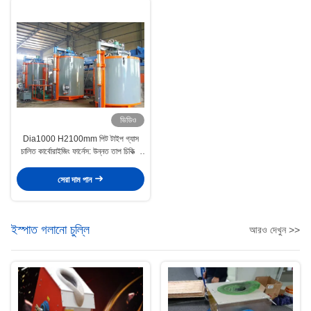
ভিডিও
Dia1000 H2100mm পিট টাইপ গ্যাস
চালিত কার্বোরাইজিং ফার্নেস: উন্নত তাপ চিকিত্সা
সমাধান
সেরা দাম পান
ইস্পাত গলানো চুল্লি
আরও দেখুন >>