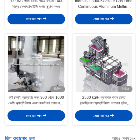
1000KG গ্যাস চালিত মেল্টিং ফার্নেস 1400
Industrial 3000KG/Hour Gas Fired
ডিগ্রি সেলসিয়াস টিল্টিং কপার স্ক্র্যাপ গলছে
Continuous Aluminum Melting
Furnace , Metal Melting Furnaces
সেরা দাম পান
সেরা দাম পান
ভিডিও
ভিডিও
ডাই ঢালাই প্রক্রিয়ার জন্য 300 থেকে 1000
2500 kg/H ক্রমাগত গ্যাস চালিত
কেজি অ্যালুমিনিয়াম ওভাল ক্রুসিবল গ্যাস চালিত
ইন্ডাস্ট্রিয়াল অ্যালুমিনিয়াম গলানোর চুল্লি,
গলিত চুল্লি
অ্যালুমিনিয়াম স্ক্র্যাপ গলানোর চুল্লি
সেরা দাম পান
সেরা দাম পান
শিল্প শুকানোর চুলা
আরও দেখুন >>