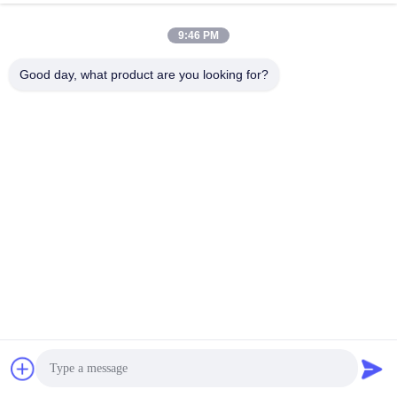
9:46 PM
Good day, what product are you looking for?
ট্রান্সফরমারগুলির জন্য শিল্প গরম বায়ু সঞ্চালন
২-২৩ কেডব্লিউ ইলেকট্রিক হট এয়ার কুরিং
শুকানোর চুলা
সার্কুলেশন ইন্ডাস্ট্রিয়াল ড্রাইং ওভেন ড্রাইং কুরিং
তাপ চিকিত্সা
সেরা দাম পান
সেরা দাম পান
কাঁচামাল পণ্য পরীক্ষাগার শিল্প শুকানোর চুলা
বৈদ্যুতিক অ্যান্টি-অক্সিডেশন নাইট্রোজেন
ভুলকানাইজিং নিরাময় শুকানোর বয়স পরীক্ষা
বায়ুমণ্ডল ইলেকট্রনিক উপাদান জন্য শিল্প