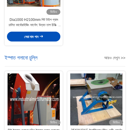
ভিডিও
Dia1000 H2100mm পিট টাইপ গ্যাস
চালিত কার্বোরাইজিং ফার্নেস: উন্নত তাপ চিকিত্সা
সমাধান
সেরা দাম পান
ইস্পাত গলানো চুল্লি
আরও দেখুন >>
ভিডিও
ভিডিও