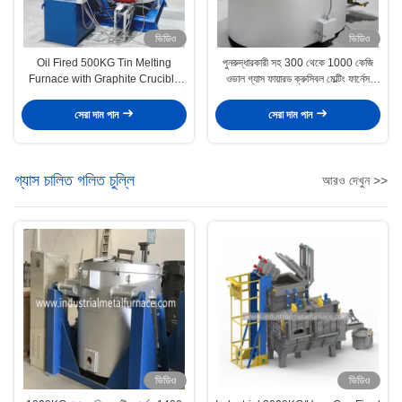
ভিডিও
ভিডিও
Oil Fired 500KG Tin Melting
পুনরুদ্ধারকারী সহ 300 থেকে 1000 কেজি
Furnace with Graphite Crucible
ওভাল গ্যাস ফায়ারড ক্রুসিবল মেল্টিং ফার্নেস
for Industrial Applications
অ্যালুমিনিয়াম স্ক্র্যাপ
সেরা দাম পান
সেরা দাম পান
গ্যাস চালিত গলিত চুল্লি
আরও দেখুন >>
ভিডিও
ভিডিও