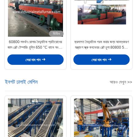
ভিডিও
60800 সমর্থন রোলার বৈদ্যুতিক প্রতিরোধের
ক্রমাগত বৈদ্যুতিক গরম করার জন্য আবদ্ধকরণ
জাল বেল্ট টেম্পারিং চুল্লি 650 °C ধাতব অংশের
যন্ত্রাংশ স্ক্রু কনভেয়র বেল্ট চুলা 80800 500
জন্য
¢ 650 কেজি প্রতি ঘন্টা
সেরা দাম পান
সেরা দাম পান
ইনগট ঢালাই মেশিন
আরও দেখুন >>