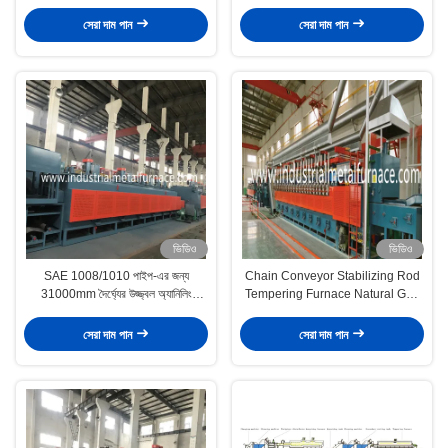
পর্যন্ত উজ্জ্বল annealing
সেরা দাম পান
সেরা দাম পান
ভিডিও
ভিডিও
SAE 1008/1010 পাইপ-এর জন্য
Chain Conveyor Stabilizing Rod
31000mm দৈর্ঘ্যের উজ্জ্বল অ্যানিলিং
Tempering Furnace Natural Gas
সমাধানের জন্য মাফল টাইপ মেশ বেল্ট ফার্নেস
Fired 150 Pcs/ H
সেরা দাম পান
সেরা দাম পান