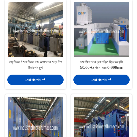
বায়ু শীতল / জল শীতল দক্ষ অপারেশন জন্য শিল্প
দক্ষ শিল্প গলন চুলা শক্তি ফ্রিকোয়েন্সি
ইন্ডাকশন চুলা
50/60Hz গরম সময় 0-999min
সেরা দাম পান
সেরা দাম পান