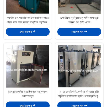
যথার্থতা এবং ধারাবাহিকতা উপাদানগুলিকে আরও
তাপ চিকিত্সা প্রক্রিয়া জন্য সঠিক তাপমাত্রা
শক্ত করার জন্য ব্যবহৃত মাধ্যমিক শক্তীকরণ
নিয়ন্ত্রণ শিল্প ট্রলি ওভেন
চুলা
সেরা দাম পান
সেরা দাম পান
ট্রান্সফরমারগুলির জন্য শিল্প গরম বায়ু সঞ্চালন
২-২৩ কেডব্লিউ ইলেকট্রিক হট এয়ার কুরিং
শুকানোর চুলা
সার্কুলেশন ইন্ডাস্ট্রিয়াল ড্রাইং ওভেন ড্রাইং কুরিং
তাপ চিকিত্সা
সেরা দাম পান
সেরা দাম পান