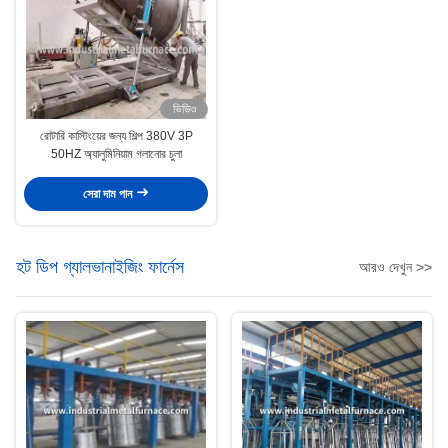
ভিডিও
রোটারি কাস্টিংয়ের জন্য শিল্প 380V 3P
50HZ অ্যালুমিনিয়াম গলানোর চুলা
সেরা দাম পান
হট ডিপ গ্যালভানাইজিং ফার্নেস
আরও দেখুন >>