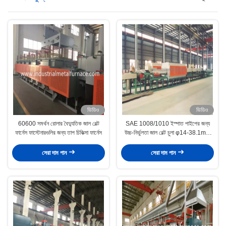
ভিডিও
ভিডিও
60600 সমর্থন রোলার বৈদ্যুতিক জাল বেল্ট
SAE 1008/1010 ইস্পাত পাইপের জন্য
ফার্নেস ফাস্টেনারগুলির জন্য তাপ চিকিত্সা ফার্নেস
উচ্চ-নির্ভুলতা জাল বেল্ট চুলা φ14-38.1mm
পর্যন্ত উজ্জ্বল annealing
সেরা দাম পান
সেরা দাম পান