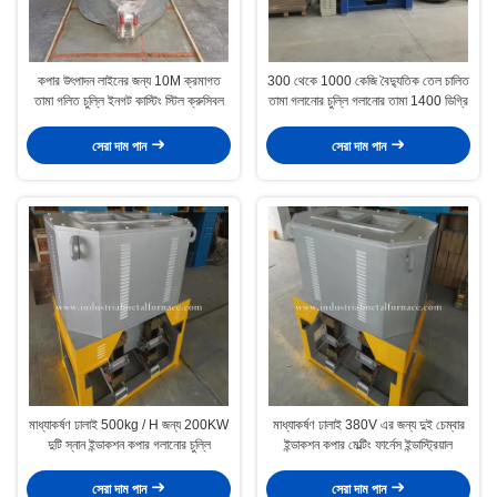
কপার উৎপাদন লাইনের জন্য 10M ক্রমাগত
300 থেকে 1000 কেজি বৈদ্যুতিক তেল চালিত
তামা গলিত চুল্লি ইনগট কাস্টিং স্টিল ক্রুসিবল
তামা গলানোর চুল্লি গলানোর তামা 1400 ডিগ্রি
সেরা দাম পান
সেরা দাম পান
মাধ্যাকর্ষণ ঢালাই 500kg / H জন্য 200KW
মাধ্যাকর্ষণ ঢালাই 380V এর জন্য দুই চেম্বার
দুটি স্নান ইন্ডাকশন কপার গলানোর চুল্লি
ইন্ডাকশন কপার মেল্টিং ফার্নেস ইন্ডাস্ট্রিয়াল
সেরা দাম পান
সেরা দাম পান