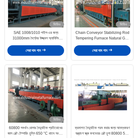
ভিডিও
ভিডিও
SAE 1008/1010 পাইপ-এর জন্য
Chain Conveyor Stabilizing Rod
31000mm দৈর্ঘ্যের উজ্জ্বল অ্যানিলিং
Tempering Furnace Natural Gas
সমাধানের জন্য মাফল টাইপ মেশ বেল্ট ফার্নেস
Fired 150 Pcs/ H
সেরা দাম পান
সেরা দাম পান
ভিডিও
60800 সমর্থন রোলার বৈদ্যুতিক প্রতিরোধের
ক্রমাগত বৈদ্যুতিক গরম করার জন্য আবদ্ধকরণ
জাল বেল্ট টেম্পারিং চুল্লি 650 °C ধাতব অংশের
যন্ত্রাংশ স্ক্রু কনভেয়র বেল্ট চুলা 80800 500