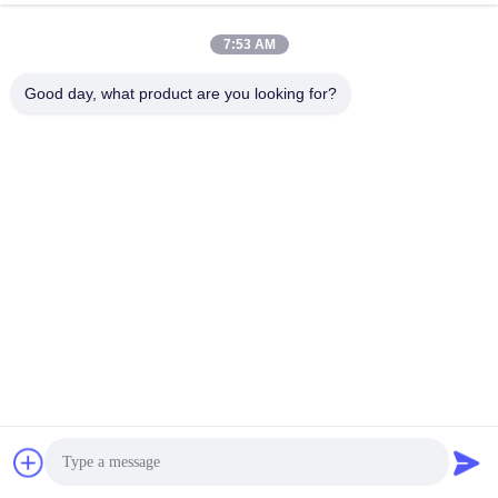
7:53 AM
Good day, what product are you looking for?
WDL-LN গ্যাস বাষ্প বৈদ্যুতিক জেনারেটর স্মার্ট
WDL-LNE 300-1000kg/h প্রাকৃতিক
কন্ট্রোল সিস্টেম এবং কম NOX নির্গমন সঙ্গে
গ্যাস বাষ্প জেনারেটর উচ্চ তাপীয় দক্ষতা 99%
এর বেশি
সেরা দাম পান
সেরা দাম পান