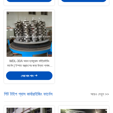
WDL-30A আয়ন ভ্যাকুয়াম নাইট্রাইডিং
ফার্নেস | ইস্পাত যন্ত্রাংশের জন্য উন্নত প্লাজমা
রাসায়নিক তাপ চিকিত্সা Dia300 H1100
সেরা দাম পান
পিট টাইপ গ্যাস কার্বারাইজিং ফার্নেস
আরও দেখুন >>