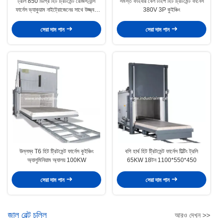
ট্রলি 850 ডিগ্রি হিট ট্রিটমেন্ট রেজিস্ট্যান্স
সমস্ত ফাইবার বেল টাইপ হিট ট্রিটমেন্ট ফার্নেস
ফার্নেস ভ্যাকুয়াম নাইট্রোজেনের সাথে উজ্জ্বল
380V 3P কুইঞ্চিং
অ্যানিলিং
সেরা দাম পান
সেরা দাম পান
উল্লম্ব T6 হিট ট্রিটমেন্ট ফার্নেস কুইঞ্চিং
বগি হার্থ হিট ট্রিটমেন্ট ফার্নেস টিল্টিং ট্রলি
অ্যালুমিনিয়াম অ্যালয় 100KW
65KW 18টন 1100*550*450
সেরা দাম পান
সেরা দাম পান
জাল বেল্ট চুল্লি
আরও দেখুন >>