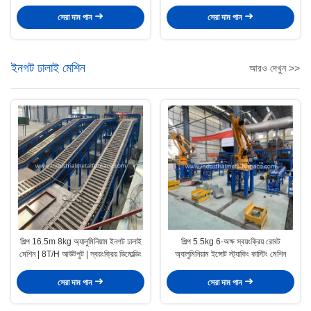
জন্য
¢ 650 কেজি প্রতি ঘন্টা
সেরা দাম পান
সেরা দাম পান
ইনগট ঢালাই মেশিন
আরও দেখুন >>
শিল্প 16.5m 8kg অ্যালুমিনিয়াম ইনগট ঢালাই
শিল্প 5.5kg 6-অক্ষ স্বয়ংক্রিয় রোবট
মেশিন | 8T/H আউটপুট | স্বয়ংক্রিয় ডিমোল্ডিং
অ্যালুমিনিয়াম ইঙ্গোট স্ট্যাকিং কাস্টিং মেশিন
সেরা দাম পান
সেরা দাম পান