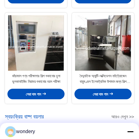
কাঁচামাল পণ্য পরীক্ষাগার শিল্প শুকানোর চুলা
বৈদ্যুতিক অ্যান্টি-অক্সিডেশন নাইট্রোজেন
ভুলকানাইজিং নিরাময় শুকানোর বয়স পরীক্ষা
বায়ুমণ্ডল ইলেকট্রনিক উপাদান জন্য শিল্প
শুকানোর চুলা
সেরা দাম পান
সেরা দাম পান
স্বয়ংক্রিয় বাষ্প বয়লার
আরও দেখুন >>
wondery