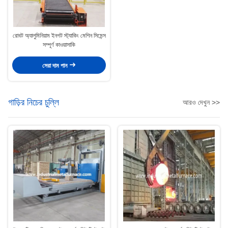
রোবট অ্যালুমিনিয়াম ইনগট স্ট্যাকিং মেশিন সিমেন্স
সম্পূর্ণ কাওয়াসাকি
সেরা দাম পান
গাড়ির নিচের চুল্লি
আরও দেখুন >>